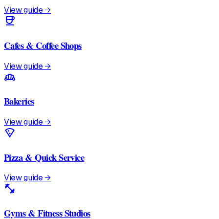
View guide →
coffee
Cafes & Coffee Shops
View guide →
bakery_dining
Bakeries
View guide →
local_pizza
Pizza & Quick Service
View guide →
fitness_center
Gyms & Fitness Studios