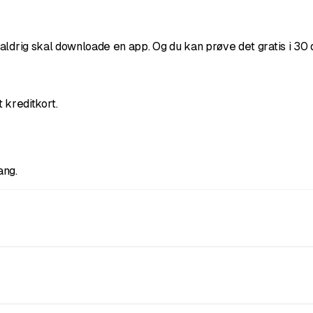
aldrig skal downloade en app. Og du kan prøve det gratis i 30 
t kreditkort.
ang.
ste farvning, og kortet bliver liggende i Apple Wallet eller G
n hvilken som helst smartphone eller tablet og scanner kunden