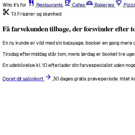
restaurant
coffee
bakery_dining
local_pizza
Who it's for
Restaurants
Cafes
Bakeries
Pizz
content_cut
Til Frisører og skønhed
Få farvekunden tilbage, der forsvinder efter t
En ny kunde er vild med sin balayage, booker en gang mere og 
Tirsdag eftermiddag står tom, mens lørdag er booket tre uge
En udeblivelse kl. 10 efterlader din farvespecialist uden noget
arrow_forward
Opret dit salonkort
30 dages gratis prøveperiode. Intet kr