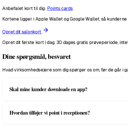
Anbefalet kort til dig:
Points cards
Kortene ligger i Apple Wallet og Google Wallet, så kunderne 
arrow_forward
Opret dit salonkort
Opret dit første kort i dag. 30 dages gratis prøveperiode, inte
Dine spørgsmål, besvaret
Hvad virksomhedsejere som dig spørger os om, før de går i g
Skal mine kunder downloade en app?
Nej. De scanner din QR-kode i receptionen efter deres før
Hvordan tilføjer vi point i receptionen?
boardingkort.
Din stylist eller receptionist åbner Scanner-appen på e