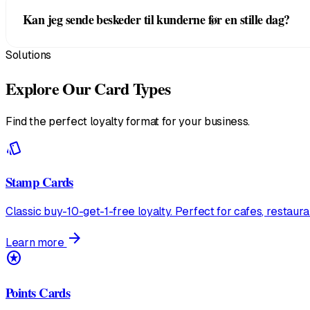
Kan jeg sende beskeder til kunderne før en stille dag?
den telefon du allerede har.
Solutions
Ja. Send en Broadcast, og den vises på deres låseskærm og p
Explore Our Card Types
Find the perfect loyalty format for your business.
style
Stamp Cards
Classic buy-10-get-1-free loyalty. Perfect for cafes, restaur
arrow_forward
Learn more
stars
Points Cards