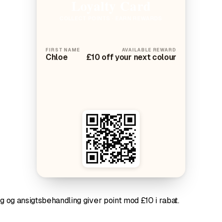
Loyalty Card
COLLECT POINTS · EARN REWARDS
FIRST NAME
AVAILABLE REWARD
Chloe
£10 off your next colour
g og ansigtsbehandling giver point mod £10 i rabat.