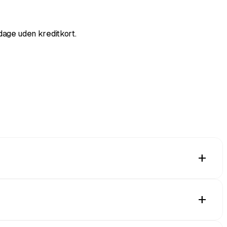
dage uden kreditkort.
add
oogle Wallet for altid, samme sted som deres
add
s QR-kode. Ingen kortlæser, ingen ekstra hardware, bare