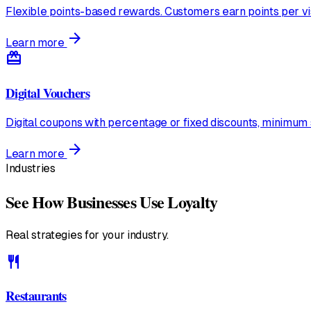
Flexible points-based rewards. Customers earn points per vi
arrow_forward
Learn more
redeem
Digital Vouchers
Digital coupons with percentage or fixed discounts, minimum 
arrow_forward
Learn more
Industries
See How Businesses Use Loyalty
Real strategies for your industry.
restaurant
Restaurants