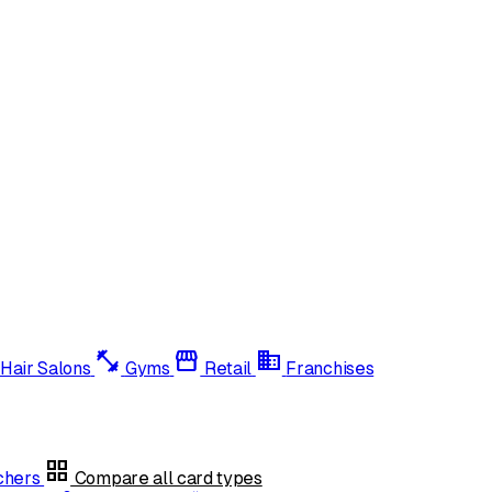
fitness_center
storefront
domain
Hair Salons
Gyms
Retail
Franchises
grid_view
uchers
Compare all card types