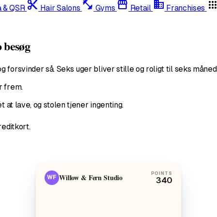
content_cut
fitness_center
storefront
domain
app
a & QSR
Hair Salons
Gyms
Retail
Franchises
o besøg
forsvinder så. Seks uger bliver stille og roligt til seks måned
r frem.
 at lave, og stolen tjener ingenting.
editkort.
POINTS
Willow & Fern Studio
WF
0