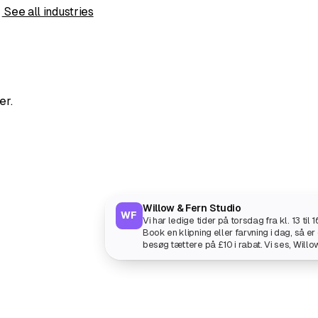
s
See all industries
er.
Willow & Fern Studio
WF
Vi har ledige tider på torsdag fra kl. 13 til 1
Book en klipning eller farvning i dag, så er
besøg tættere på £10 i rabat. Vi ses, Willo
Fern x