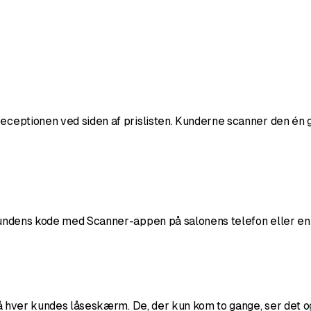
eceptionen ved siden af prislisten. Kunderne scanner den én ga
 kundens kode med Scanner-appen på salonens telefon eller en g
r på hver kundes låseskærm. De, der kun kom to gange, ser det o