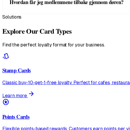
Hvordan får jeg medlemmene tilbake gjennom døren?
smarttelefon eller nettbrett. Ingen brikker, ingen kortles
Solutions
Send en Broadcast til medlemmene dine. Det er en kort mel
fortelle dem at sirkeltreningen på tirsdag har ledig plass.
Explore Our Card Types
Find the perfect loyalty format for your business.
style
Stamp Cards
Classic buy-10-get-1-free loyalty. Perfect for cafes, restaur
arrow_forward
Learn more
stars
Points Cards
Flexible points-based rewards. Customers earn points per vi