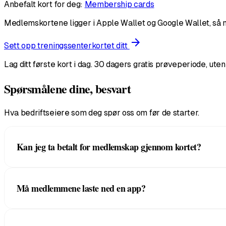
Anbefalt kort for deg:
Membership cards
Medlemskortene ligger i Apple Wallet og Google Wallet, så 
arrow_forward
Sett opp treningssenterkortet ditt
Lag ditt første kort i dag. 30 dagers gratis prøveperiode, uten
Spørsmålene dine, besvart
Hva bedriftseiere som deg spør oss om før de starter.
Kan jeg ta betalt for medlemskap gjennom kortet?
Ja. Medlemskortene støtter betalte nivåer som belastes måne
Må medlemmene laste ned en app?
et lavtidsmedlem ser andre fordeler enn en som går på fu
Nei. Kortet ligger i Apple Wallet eller Google Wallet p