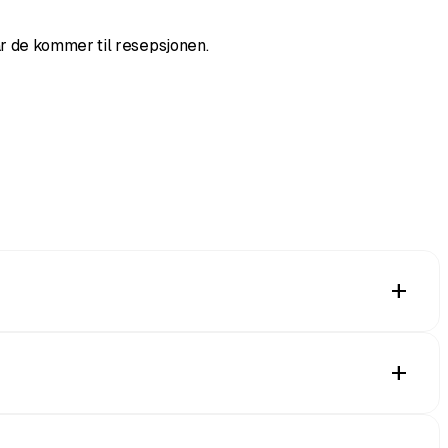
r de kommer til resepsjonen.
add
r kun for inviterte. Hvert nivå har sine egne fordeler, så
add
 vei inn med Scanner-appen på en hvilken som helst