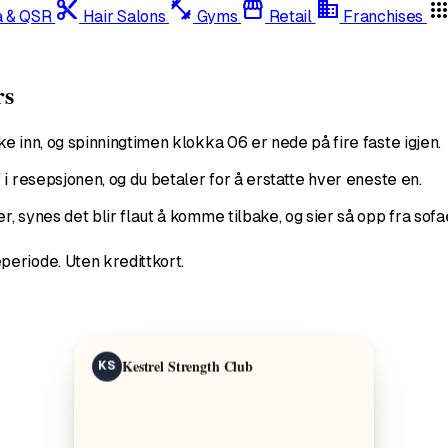
content_cut
fitness_center
storefront
domain
app
a & QSR
Hair Salons
Gyms
Retail
Franchises
rs
e inn, og spinningtimen klokka 06 er nede på fire faste igjen.
i resepsjonen, og du betaler for å erstatte hver eneste en.
 synes det blir flaut å komme tilbake, og sier så opp fra sofa
periode. Uten kredittkort.
Kestrel Strength Club
KS