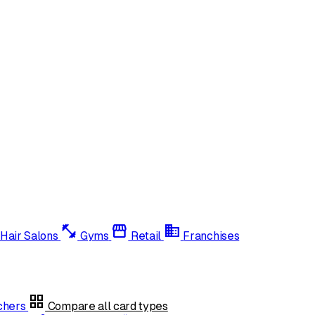
fitness_center
storefront
domain
Hair Salons
Gyms
Retail
Franchises
grid_view
uchers
Compare all card types