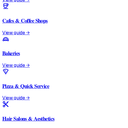
coffee
Cafes & Coffee Shops
View guide →
bakery_dining
Bakeries
View guide →
local_pizza
Pizza & Quick Service
View guide →
content_cut
Hair Salons & Aesthetics