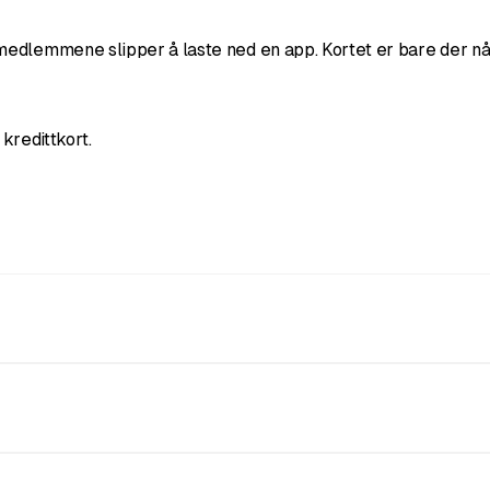
medlemmene slipper å laste ned en app. Kortet er bare der nå
 kredittkort.
dlig eller årlig via Stripe, i tillegg til gratis nivåer og nivåe
ll Gold-plan.
å mobilen de allerede har med seg. Resepsjonen skanner det på