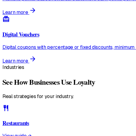
arrow_forward
Learn more
redeem
Digital Vouchers
Digital coupons with percentage or fixed discounts, minimum 
arrow_forward
Learn more
Industries
See How Businesses Use Loyalty
Real strategies for your industry.
restaurant
Restaurants
View guide →