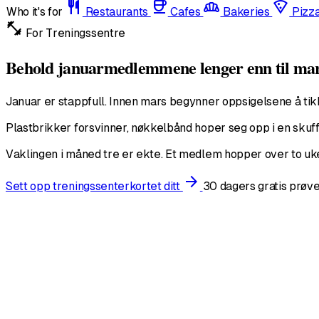
restaurant
coffee
bakery_dining
local_pizza
Who it's for
Restaurants
Cafes
Bakeries
Pizz
fitness_center
For Treningssentre
Behold januarmedlemmene lenger enn til ma
Januar er stappfull. Innen mars begynner oppsigelsene å tikk
Plastbrikker forsvinner, nøkkelbånd hoper seg opp i en skuff 
Vaklingen i måned tre er ekte. Et medlem hopper over to uker,
arrow_forward
Sett opp treningssenterkortet ditt
30 dagers gratis prøve