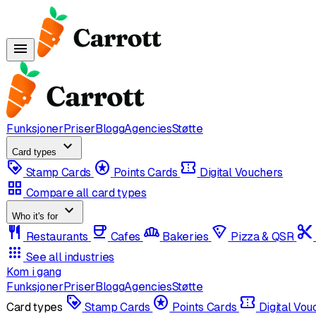
menu
Funksjoner
Priser
Blogg
Agencies
Støtte
expand_more
Card types
loyalty
stars
confirmation_number
Stamp Cards
Points Cards
Digital Vouchers
grid_view
Compare all card types
expand_more
Who it's for
restaurant
coffee
bakery_dining
local_pizza
content_cut
Restaurants
Cafes
Bakeries
Pizza & QSR
apps
See all industries
Kom i gang
Funksjoner
Priser
Blogg
Agencies
Støtte
loyalty
stars
confirmation_number
Card types
Stamp Cards
Points Cards
Digital Vo