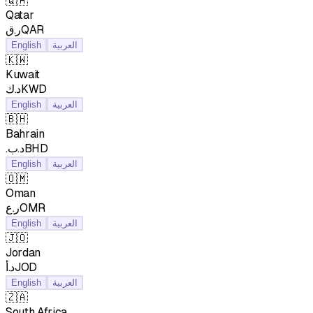
🇶🇦
Qatar
ر.قQAR
English
العربية
🇰🇼
Kuwait
د.كKWD
English
العربية
🇧🇭
Bahrain
.د.بBHD
English
العربية
🇴🇲
Oman
ر.عOMR
English
العربية
🇯🇴
Jordan
د.أJOD
English
العربية
🇿🇦
South Africa