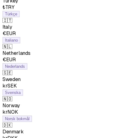
Turkey
₺TRY
Türkçe
🇮🇹
Italy
€EUR
Italiano
🇳🇱
Netherlands
€EUR
Nederlands
🇸🇪
Sweden
krSEK
Svenska
🇳🇴
Norway
krNOK
Norsk bokmål
🇩🇰
Denmark