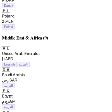
krDKK
Dansk
🇵🇱
Poland
złPLN
Polski
Middle East & Africa
(9)
🇦🇪
United Arab Emirates
د.إAED
English
العربية
🇸🇦
Saudi Arabia
ر.سSAR
العربية
🇪🇬
Egypt
ج.مEGP
العربية