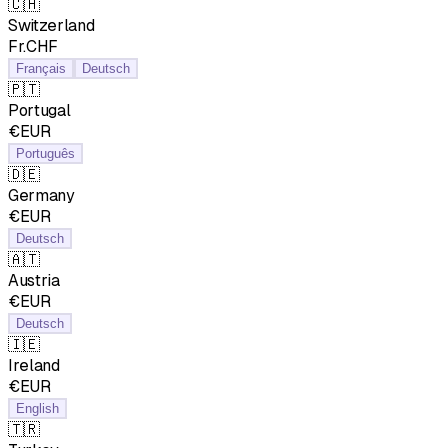
🇨🇭
Switzerland
Fr.CHF
Français
Deutsch
🇵🇹
Portugal
€EUR
Português
🇩🇪
Germany
€EUR
Deutsch
🇦🇹
Austria
€EUR
Deutsch
🇮🇪
Ireland
€EUR
English
🇹🇷