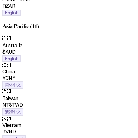
RZAR
English
Asia Pacific
(11)
🇦🇺
Australia
$AUD
English
🇨🇳
China
¥CNY
简体中文
🇹🇼
Taiwan
NT$TWD
繁體中文
🇻🇳
Vietnam
₫VND