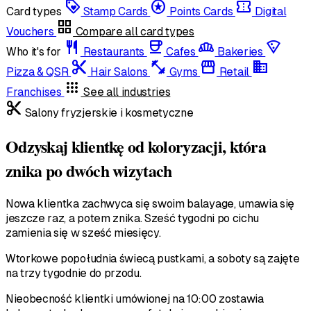
loyalty
stars
confirmation_number
Card types
Stamp Cards
Points Cards
Digital
grid_view
Vouchers
Compare all card types
restaurant
coffee
bakery_dining
local_pizza
Who it's for
Restaurants
Cafes
Bakeries
content_cut
fitness_center
storefront
domain
Pizza & QSR
Hair Salons
Gyms
Retail
apps
Franchises
See all industries
content_cut
Salony fryzjerskie i kosmetyczne
Odzyskaj klientkę od koloryzacji, która
znika po dwóch wizytach
Nowa klientka zachwyca się swoim balayage, umawia się
jeszcze raz, a potem znika. Sześć tygodni po cichu
zamienia się w sześć miesięcy.
Wtorkowe popołudnia świecą pustkami, a soboty są zajęte
na trzy tygodnie do przodu.
Nieobecność klientki umówionej na 10:00 zostawia