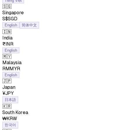
Tiếng Việt
🇸🇬
Singapore
S$SGD
English
简体中文
🇮🇳
India
₹INR
English
🇲🇾
Malaysia
RMMYR
English
🇯🇵
Japan
¥JPY
日本語
🇰🇷
South Korea
₩KRW
한국어