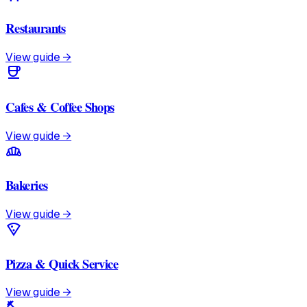
Restaurants
View guide →
coffee
Cafes & Coffee Shops
View guide →
bakery_dining
Bakeries
View guide →
local_pizza
Pizza & Quick Service
View guide →