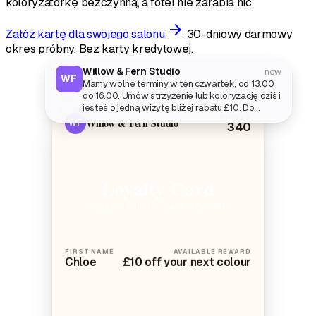
koloryzatorkę bezczynną, a fotel nie zarabia nic.
arrow_forward
Załóż kartę dla swojego salonu
30-dniowy darmowy
okres próbny. Bez karty kredytowej.
Willow & Fern Studio
now
WF
Mamy wolne terminy w ten czwartek, od 13:00
do 16:00. Umów strzyżenie lub koloryzację dziś i
jesteś o jedną wizytę bliżej rabatu £10. Do
POINTS
zobaczenia, Willow & Fern x
Willow & Fern Studio
WF
340
Loyalty Card
COLLECT POINTS · EARN REWARDS
FIRST NAME
AVAILABLE REWARD
Chloe
£10 off your next colour