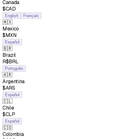
Canada
$CAD
English
Français
🇲🇽
Mexico
$MXN
Español
🇧🇷
Brazil
R$BRL
Português
🇦🇷
Argentina
$ARS
Español
🇨🇱
Chile
$CLP
Español
🇨🇴
Colombia