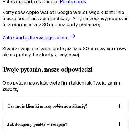
Polecana karta dla Ciebie:
Points cards
Karty są w Apple Wallet i Google Wallet, więc klientki nie
muszą pobierać żadnej aplikacji. A Ty możesz wypróbować
to za darmo przez 30 dni, bez karty płatniczej.
arrow_forward
Załóż kartę dla swojego salonu
Stwórz swoją pierwszą kartę już dziś. 30-dniowy darmowy
okres próbny, bez karty kredytowej.
Twoje pytania, nasze odpowiedzi
O co pytają nas właściciele firm takich jak Twoja, zanim
zaczną.
add
Czy moje klientki muszą pobierać aplikację?
Nie. Skanują Twój kod QR w recepcji po pierwszej koloryzacji,
add
Jak dodajemy punkty w recepcji?
a karta zostaje w Apple Wallet lub Google Wallet na stałe, w
tym samym miejscu co ich karty pokładowe.