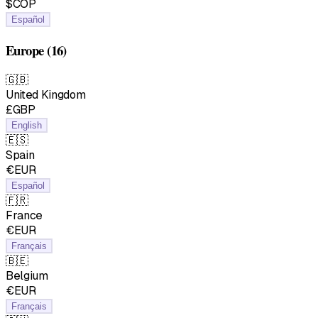
$COP
Español
Europe
(16)
🇬🇧
United Kingdom
£GBP
English
🇪🇸
Spain
€EUR
Español
🇫🇷
France
€EUR
Français
🇧🇪
Belgium
€EUR
Français