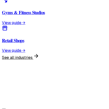
fitness_center
Gyms & Fitness Studios
View guide →
storefront
Retail Shops
View guide →
arrow_forward
See all industries
United States
English • $