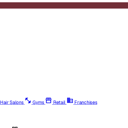
fitness_center
storefront
domain
Hair Salons
Gyms
Retail
Franchises