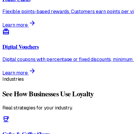
Flexible points-based rewards. Customers earn points per vi
arrow_forward
Learn more
redeem
Digital Vouchers
Digital coupons with percentage or fixed discounts, minimum 
arrow_forward
Learn more
Industries
See How Businesses Use Loyalty
Real strategies for your industry.
coffee
Cafes & Coffee Shops