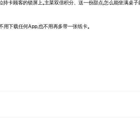
在每一位持卡顾客的锁屏上。主菜双倍积分、送一份甜点，怎么能坐满桌子
里，顾客既不用下载任何App，也不用再多带一张纸卡。
 Google Wallet。它和顾客的银行卡放在一起，下次挑地方吃饭时随手