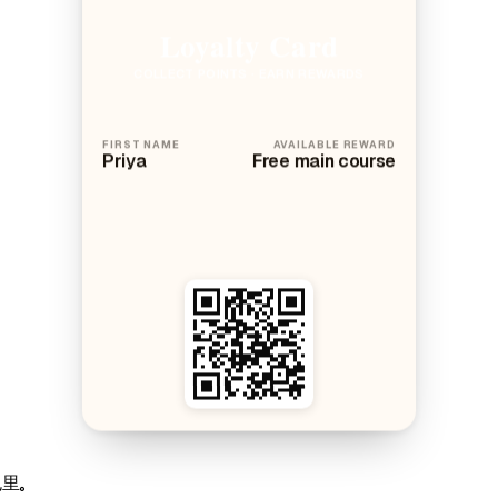
Loyalty Card
COLLECT POINTS · EARN REWARDS
FIRST NAME
AVAILABLE REWARD
Priya
Free main course
里。