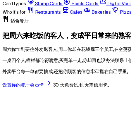
loyalty
stars
confirmation_number
Card types
Stamp Cards
Points Cards
Digital Vo
restaurant
coffee
bakery_dining
local_pizza
Who it's for
Restaurants
Cafes
Bakeries
Pizz
restaurant
适合餐厅
把周六来吃饭的客人，变成平日常来的熟
周六你忙到要往外劝退客人，周二你却在花钱雇三个员工，在空荡
一桌四个人，样样都吃得满意，买完单一走，你却再也没办法联系上
外卖平台每一单都要抽成，还把你顾客的信息牢牢攥在自己手里。
arrow_forward
设置你的餐厅会员卡
30 天免费试用。无需信用卡。