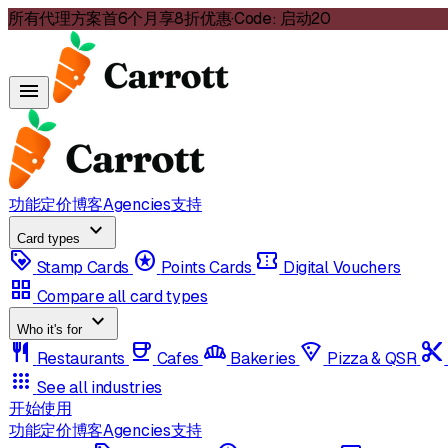
所有代理方案首6个月享8折优惠
·
Code:
启动20
menu
功能
定价
博客
Agencies
支持
expand_more
Card types
loyalty
stars
confirmation_number
Stamp Cards
Points Cards
Digital Vouchers
grid_view
Compare all card types
expand_more
Who it's for
restaurant
coffee
bakery_dining
local_pizza
content_cut
Restaurants
Cafes
Bakeries
Pizza & QSR
apps
See all industries
开始使用
功能
定价
博客
Agencies
支持