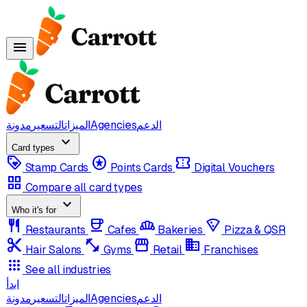
menu
الدعم
Agencies
الميزات
التسعير
مدونة
expand_more
Card types
loyalty
stars
confirmation_number
Stamp Cards
Points Cards
Digital Vouchers
grid_view
Compare all card types
expand_more
Who it's for
restaurant
coffee
bakery_dining
local_pizza
Restaurants
Cafes
Bakeries
Pizza & QSR
content_cut
fitness_center
storefront
domain
Hair Salons
Gyms
Retail
Franchises
apps
See all industries
ابدأ
الدعم
Agencies
الميزات
التسعير
مدونة