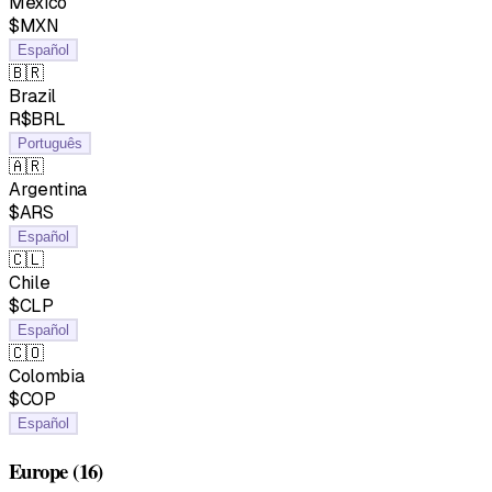
Mexico
$MXN
Español
🇧🇷
Brazil
R$BRL
Português
🇦🇷
Argentina
$ARS
Español
🇨🇱
Chile
$CLP
Español
🇨🇴
Colombia
$COP
Español
Europe
(16)