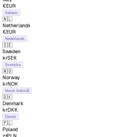
€EUR
Italiano
🇳🇱
Netherlands
€EUR
Nederlands
🇸🇪
Sweden
krSEK
Svenska
🇳🇴
Norway
krNOK
Norsk bokmål
🇩🇰
Denmark
krDKK
Dansk
🇵🇱
Poland
złPLN