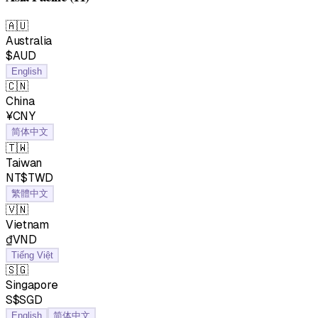
🇦🇺
Australia
$AUD
English
🇨🇳
China
¥CNY
简体中文
🇹🇼
Taiwan
NT$TWD
繁體中文
🇻🇳
Vietnam
₫VND
Tiếng Việt
🇸🇬
Singapore
S$SGD
English
简体中文