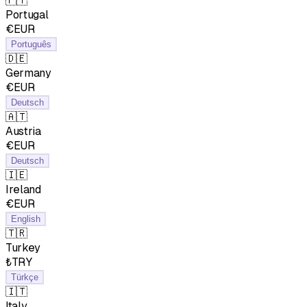
🇵🇹
Portugal
€EUR
Português
🇩🇪
Germany
€EUR
Deutsch
🇦🇹
Austria
€EUR
Deutsch
🇮🇪
Ireland
€EUR
English
🇹🇷
Turkey
₺TRY
Türkçe
🇮🇹
Italy