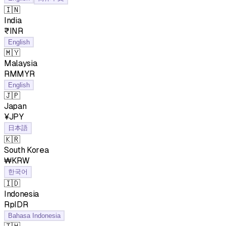
🇮🇳
India
₹INR
English
🇲🇾
Malaysia
RMMYR
English
🇯🇵
Japan
¥JPY
日本語
🇰🇷
South Korea
₩KRW
한국어
🇮🇩
Indonesia
RpIDR
Bahasa Indonesia