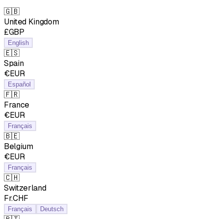
🇬🇧
United Kingdom
£GBP
English
🇪🇸
Spain
€EUR
Español
🇫🇷
France
€EUR
Français
🇧🇪
Belgium
€EUR
Français
🇨🇭
Switzerland
Fr.CHF
Français
Deutsch