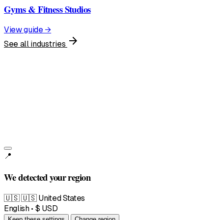
Gyms & Fitness Studios
View guide →
arrow_forward
See all industries
United States
English • $
📍
We detected your region
🇺🇸
🇺🇸 United States
English • $ USD
Keep these settings
Change region