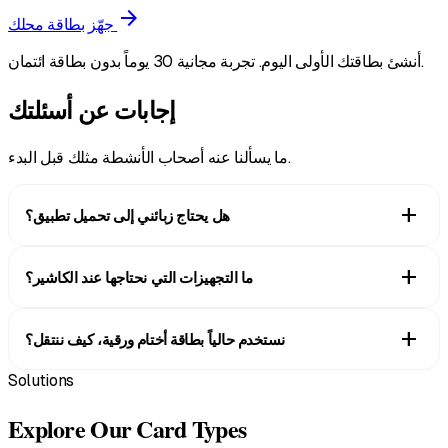
arrow_forward
جهّز بطاقة محلك
أنشئ بطاقتك الأولى اليوم. تجربة مجانية 30 يوماً بدون بطاقة ائتمان.
إجابات عن أسئلتك
ما يسألنا عنه أصحاب الأنشطة مثلك قبل البدء.
add
هل يحتاج زبائني إلى تحميل تطبيق؟
لا. تُضاف البطاقة مباشرة إلى Apple Wallet أو Google Wallet بمجرد
add
ما التجهيزات التي نحتاجها عند الكاشير؟
مسح رمز QR. وتبقى بجانب بطاقاتهم البنكية، فتكون حاضرة في كل مرة
يدفعون فيها ثمن مشترياتهم عند الكاشير.
تطبيق Scanner فقط على أي هاتف ذكي أو جهاز لوحي. يمسح الموظف
add
نستخدم حالياً بطاقة أختام ورقية، كيف ننتقل؟
رمز QR الخاص بالزبون وتُضاف النقاط بينما تغلّف مشترياته. لا حاجة
لشراء قارئ بطاقات أو أي أجهزة خاصة.
Solutions
ضع ملصق رمز QR بجانب الكاشير ودع المتسوقين ينضمون أثناء الدفع.
بطاقة المحفظة تحل محل البطاقة الورقية، ولا يمكن أن تتلف في
Explore Our Card Types
الغسيل. وهناك تجربة مجانية لمدة 30 يوماً بلا حاجة لبطاقة ائتمان،
فيمكنك تشغيل النظامين معاً خلال فترة الانتقال.