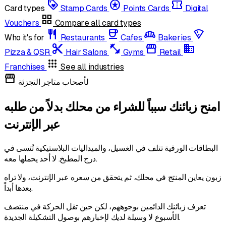
loyalty
stars
confirmation_number
Card types
Stamp Cards
Points Cards
Digital
grid_view
Vouchers
Compare all card types
restaurant
coffee
bakery_dining
local_pizza
Who it's for
Restaurants
Cafes
Bakeries
content_cut
fitness_center
storefront
domain
Pizza & QSR
Hair Salons
Gyms
Retail
apps
Franchises
See all industries
storefront
لأصحاب متاجر التجزئة
امنح زبائنك سبباً للشراء من محلك بدلاً من طلبه
عبر الإنترنت
البطاقات الورقية تتلف في الغسيل، والميداليات البلاستيكية تُنسى في
درج المطبخ. لا أحد يحملها معه.
زبون يعاين المنتج في محلك، ثم يتحقق من سعره عبر الإنترنت، ولا تراه
بعدها أبداً.
تعرف زبائنك الدائمين بوجوههم، لكن حين تقل الحركة في منتصف
الأسبوع لا وسيلة لديك لإخبارهم بوصول التشكيلة الجديدة.