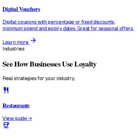
Digital Vouchers
Digital coupons with percentage or fixed discounts,
minimum spend and expiry dates. Great for seasonal offers.
arrow_forward
Learn more
Industries
See How Businesses Use Loyalty
Real strategies for your industry.
restaurant
Restaurants
View guide →
coffee