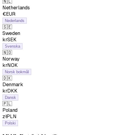
🇳🇱
Netherlands
€EUR
Nederlands
🇸🇪
Sweden
krSEK
Svenska
🇳🇴
Norway
krNOK
Norsk bokmål
🇩🇰
Denmark
krDKK
Dansk
🇵🇱
Poland
złPLN
Polski