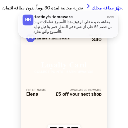
arrow_forward
تجربة مجانية لمدة 30 يوماً. بدون بطاقة ائتمان.
جهّز بطاقة محلك
Hartley's Homeware
now
HH
بضاعة جديدة على الرفوف هذا الأسبوع. نقاطك تقربك
من خصم £5 على أي شيء في المحل، فمر بنا قبل نهاية
الأسبوع وألق نظرة.
POINTS
Hartley's Homeware
HH
340
Loyalty Card
COLLECT POINTS · EARN REWARDS
FIRST NAME
AVAILABLE REWARD
Elena
£5 off your next shop