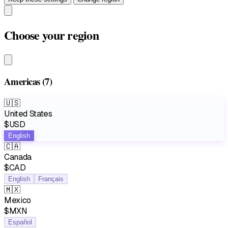
Choose your region
Americas
(7)
🇺🇸
United States
$USD
English
🇨🇦
Canada
$CAD
English
Français
🇲🇽
Mexico
$MXN
Español