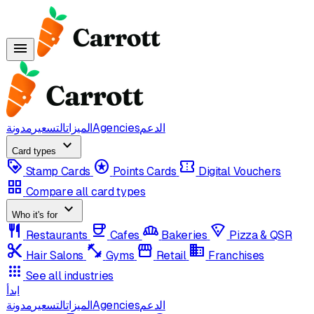
menu
الدعم
Agencies
الميزات
التسعير
مدونة
expand_more
Card types
loyalty
stars
confirmation_number
Stamp Cards
Points Cards
Digital Vouchers
grid_view
Compare all card types
expand_more
Who it's for
restaurant
coffee
bakery_dining
local_pizza
Restaurants
Cafes
Bakeries
Pizza & QSR
content_cut
fitness_center
storefront
domain
Hair Salons
Gyms
Retail
Franchises
apps
See all industries
ابدأ
الدعم
Agencies
الميزات
التسعير
مدونة