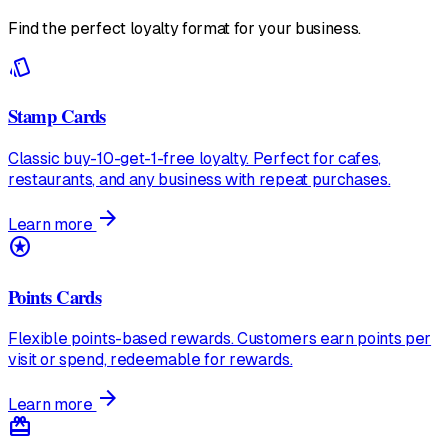
Find the perfect loyalty format for your business.
style
Stamp Cards
Classic buy-10-get-1-free loyalty. Perfect for cafes,
restaurants, and any business with repeat purchases.
arrow_forward
Learn more
stars
Points Cards
Flexible points-based rewards. Customers earn points per
visit or spend, redeemable for rewards.
arrow_forward
Learn more
redeem