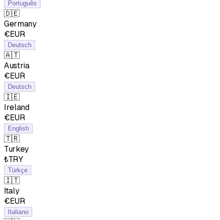
Português
🇩🇪
Germany
€EUR
Deutsch
🇦🇹
Austria
€EUR
Deutsch
🇮🇪
Ireland
€EUR
English
🇹🇷
Turkey
₺TRY
Türkçe
🇮🇹
Italy
€EUR
Italiano