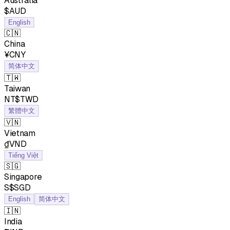
Australia
$AUD
English
🇨🇳
China
¥CNY
简体中文
🇹🇼
Taiwan
NT$TWD
繁體中文
🇻🇳
Vietnam
₫VND
Tiếng Việt
🇸🇬
Singapore
S$SGD
English
简体中文
🇮🇳
India