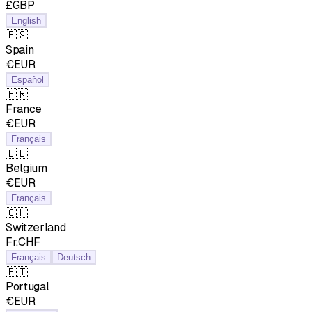
£GBP
English
🇪🇸
Spain
€EUR
Español
🇫🇷
France
€EUR
Français
🇧🇪
Belgium
€EUR
Français
🇨🇭
Switzerland
Fr.CHF
Français
Deutsch
🇵🇹
Portugal
€EUR