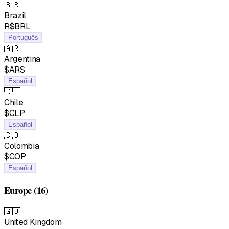
🇧🇷
Brazil
R$BRL
Português
🇦🇷
Argentina
$ARS
Español
🇨🇱
Chile
$CLP
Español
🇨🇴
Colombia
$COP
Español
Europe
(16)
🇬🇧
United Kingdom