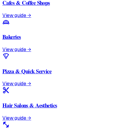
Cafes & Coffee Shops
View guide →
bakery_dining
Bakeries
View guide →
local_pizza
Pizza & Quick Service
View guide →
content_cut
Hair Salons & Aesthetics
View guide →
fitness_center