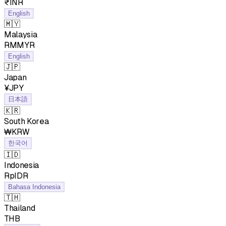
₹INR
English
🇲🇾
Malaysia
RMMYR
English
🇯🇵
Japan
¥JPY
日本語
🇰🇷
South Korea
₩KRW
한국어
🇮🇩
Indonesia
RpIDR
Bahasa Indonesia
🇹🇭
Thailand
฿THB