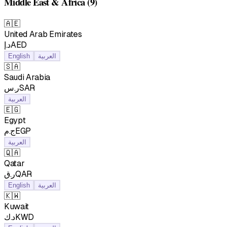
Middle East & Africa
(9)
🇦🇪
United Arab Emirates
د.إAED
العربية
English
🇸🇦
Saudi Arabia
ر.سSAR
العربية
🇪🇬
Egypt
ج.مEGP
العربية
🇶🇦
Qatar
ر.قQAR
العربية
English
🇰🇼
Kuwait
د.كKWD