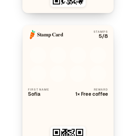
STAMPS
Stamp Card
5
/8
FIRST NAME
REWARD
Sofia
1× Free coffee