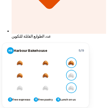
عدد الطوابع القابلة للتكوين
Harbour Bakehouse
5/9
HB
Free espresso
Free pastry
Lunch on us
3
6
9