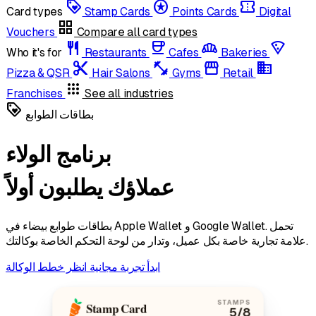
loyalty
stars
confirmation_number
Card types
Stamp Cards
Points Cards
Digital
grid_view
Vouchers
Compare all card types
restaurant
coffee
bakery_dining
local_pizza
Who it's for
Restaurants
Cafes
Bakeries
content_cut
fitness_center
storefront
domain
Pizza & QSR
Hair Salons
Gyms
Retail
apps
Franchises
See all industries
loyalty
بطاقات الطوابع
برنامج الولاء
عملاؤك يطلبون أولاً
بطاقات طوابع بيضاء في Apple Wallet و Google Wallet. تحمل
علامة تجارية خاصة بكل عميل، وتدار من لوحة التحكم الخاصة بوكالتك.
ابدأ تجربة مجانية
انظر خطط الوكالة
STAMPS
Stamp Card
5
/8