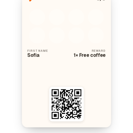
FIRST NAME
REWARD
Sofia
1× Free coffee