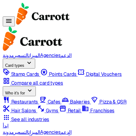
menu
الدعم
Agencies
الميزات
التسعير
مدونة
expand_more
Card types
loyalty
stars
confirmation_number
Stamp Cards
Points Cards
Digital Vouchers
grid_view
Compare all card types
expand_more
Who it's for
restaurant
coffee
bakery_dining
local_pizza
Restaurants
Cafes
Bakeries
Pizza & QSR
content_cut
fitness_center
storefront
domain
Hair Salons
Gyms
Retail
Franchises
apps
See all industries
ابدأ
الدعم
Agencies
الميزات
التسعير
مدونة