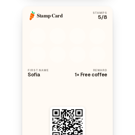
STAMPS
Stamp Card
5
/8
FIRST NAME
REWARD
Sofia
1× Free coffee