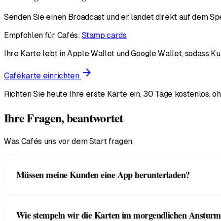
Senden Sie einen Broadcast und er landet direkt auf dem Sp
Empfohlen für Cafés:
Stamp cards
Ihre Karte lebt in Apple Wallet und Google Wallet, sodass 
arrow_forward
Cafékarte einrichten
Richten Sie heute Ihre erste Karte ein. 30 Tage kostenlos, o
Ihre Fragen, beantwortet
Was Cafés uns vor dem Start fragen.
Müssen meine Kunden eine App herunterladen?
Nein. Sie scannen Ihren QR-Code einmal, meist während si
Wie stempeln wir die Karten im morgendlichen Anstur
Bankkarten und Bordkarten.