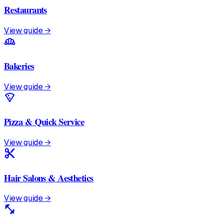
Restaurants
View guide →
bakery_dining
Bakeries
View guide →
local_pizza
Pizza & Quick Service
View guide →
content_cut
Hair Salons & Aesthetics
View guide →
fitness_center