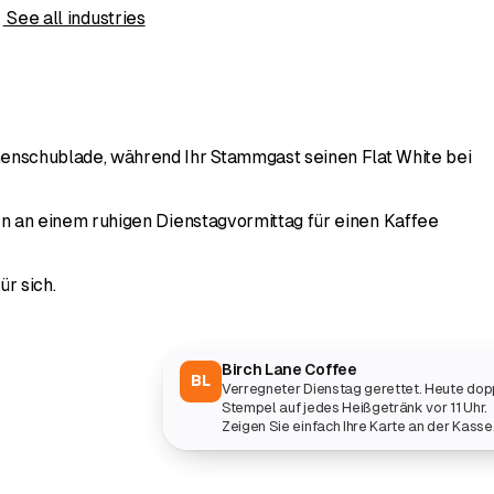
s
See all industries
enschublade, während Ihr Stammgast seinen Flat White bei
n an einem ruhigen Dienstagvormittag für einen Kaffee
r sich.
Birch Lane Coffee
BL
Verregneter Dienstag gerettet. Heute dop
Stempel auf jedes Heißgetränk vor 11 Uhr.
Zeigen Sie einfach Ihre Karte an der Kasse