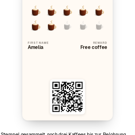
FIRST NAME
REWARD
Amelia
Free coffee
 Stempel gesammelt, noch drei Kaffees bis zur Belohnung.