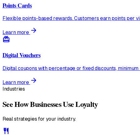
Points Cards
Flexible points-based rewards. Customers earn points per vi
arrow_forward
Learn more
redeem
Digital Vouchers
Digital coupons with percentage or fixed discounts, minimum 
arrow_forward
Learn more
Industries
See How Businesses Use Loyalty
Real strategies for your industry.
restaurant