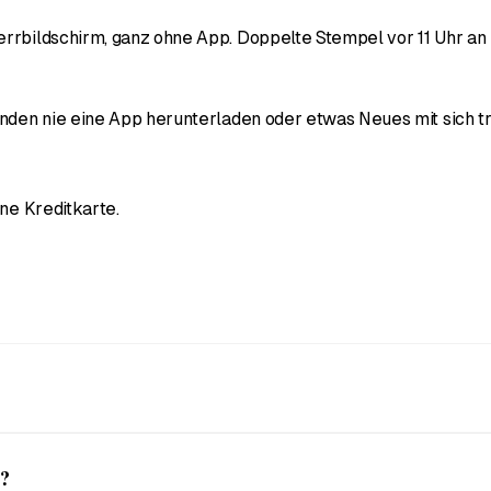
errbildschirm, ganz ohne App. Doppelte Stempel vor 11 Uhr a
Kunden nie eine App herunterladen oder etwas Neues mit sich 
hne Kreditkarte.
e auf ihren Flat White warten, und die Karte bleibt dauerhaft
m?