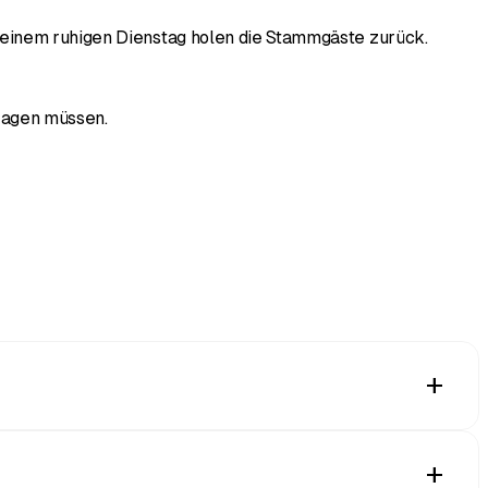
n einem ruhigen Dienstag holen die Stammgäste zurück.
tragen müssen.
add
 in Apple Wallet oder Google Wallet, direkt neben ihren
add