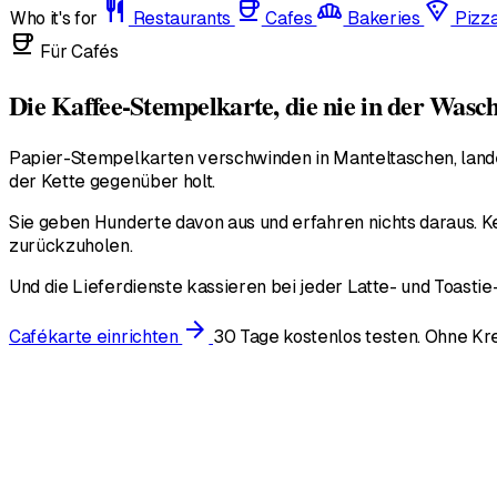
restaurant
coffee
bakery_dining
local_pizza
Who it's for
Restaurants
Cafes
Bakeries
Pizz
coffee
Für Cafés
Die Kaffee-Stempelkarte, die nie in der Wasc
Papier-Stempelkarten verschwinden in Manteltaschen, lande
der Kette gegenüber holt.
Sie geben Hunderte davon aus und erfahren nichts daraus. K
zurückzuholen.
Und die Lieferdienste kassieren bei jeder Latte- und Toastie
arrow_forward
Cafékarte einrichten
30 Tage kostenlos testen. Ohne Kre