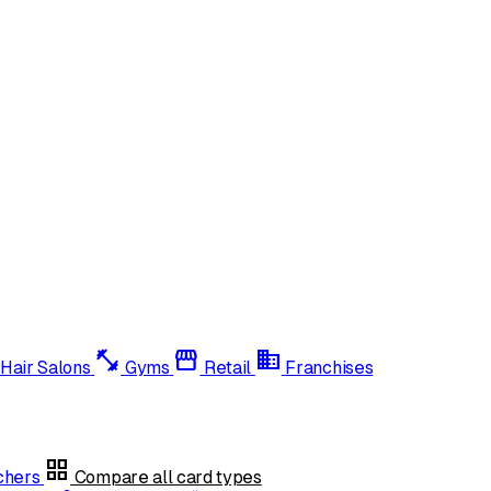
fitness_center
storefront
domain
Hair Salons
Gyms
Retail
Franchises
grid_view
uchers
Compare all card types