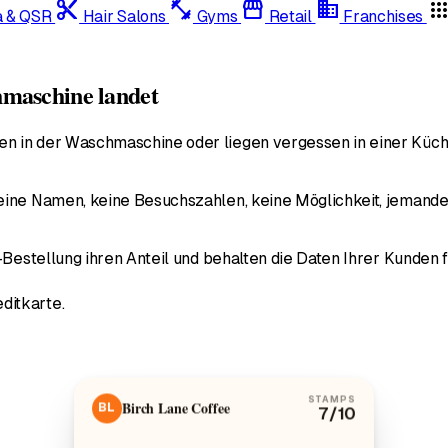
content_cut
fitness_center
storefront
domain
app
a & QSR
Hair Salons
Gyms
Retail
Franchises
hmaschine landet
n in der Waschmaschine oder liegen vergessen in einer Küch
eine Namen, keine Besuchszahlen, keine Möglichkeit, jemande
-Bestellung ihren Anteil und behalten die Daten Ihrer Kunden fü
ditkarte.
STAMPS
Birch Lane Coffee
BL
7
/10