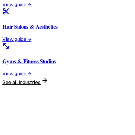
View guide →
content_cut
Hair Salons & Aesthetics
View guide →
fitness_center
Gyms & Fitness Studios
View guide →
arrow_forward
See all industries
United States
English • $