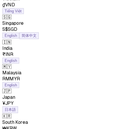
₫VND
Tiếng Việt
🇸🇬
Singapore
S$SGD
English
简体中文
🇮🇳
India
₹INR
English
🇲🇾
Malaysia
RMMYR
English
🇯🇵
Japan
¥JPY
日本語
🇰🇷
South Korea
₩KRW