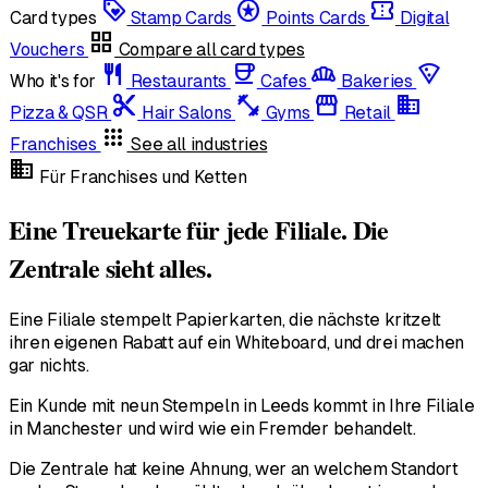
loyalty
stars
confirmation_number
Card types
Stamp Cards
Points Cards
Digital
grid_view
Vouchers
Compare all card types
restaurant
coffee
bakery_dining
local_pizza
Who it's for
Restaurants
Cafes
Bakeries
content_cut
fitness_center
storefront
domain
Pizza & QSR
Hair Salons
Gyms
Retail
apps
Franchises
See all industries
domain
Für Franchises und Ketten
Eine Treuekarte für jede Filiale. Die
Zentrale sieht alles.
Eine Filiale stempelt Papierkarten, die nächste kritzelt
ihren eigenen Rabatt auf ein Whiteboard, und drei machen
gar nichts.
Ein Kunde mit neun Stempeln in Leeds kommt in Ihre Filiale
in Manchester und wird wie ein Fremder behandelt.
Die Zentrale hat keine Ahnung, wer an welchem Standort