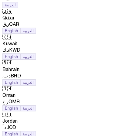
العربية
🇶🇦
Qatar
ر.قQAR
English
العربية
🇰🇼
Kuwait
د.كKWD
English
العربية
🇧🇭
Bahrain
.د.بBHD
English
العربية
🇴🇲
Oman
ر.عOMR
English
العربية
🇯🇴
Jordan
د.أJOD
English
العربية