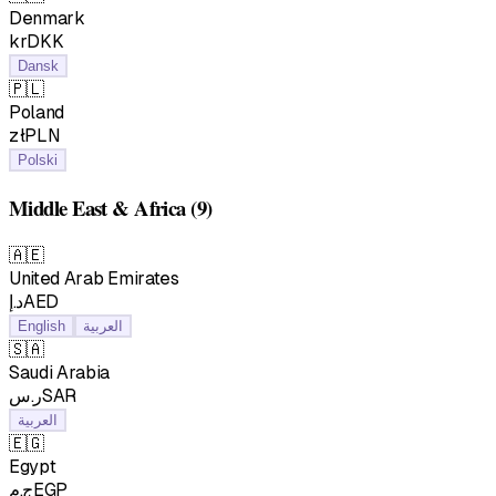
Denmark
krDKK
Dansk
🇵🇱
Poland
złPLN
Polski
Middle East & Africa
(9)
🇦🇪
United Arab Emirates
د.إAED
English
العربية
🇸🇦
Saudi Arabia
ر.سSAR
العربية
🇪🇬
Egypt
ج.مEGP