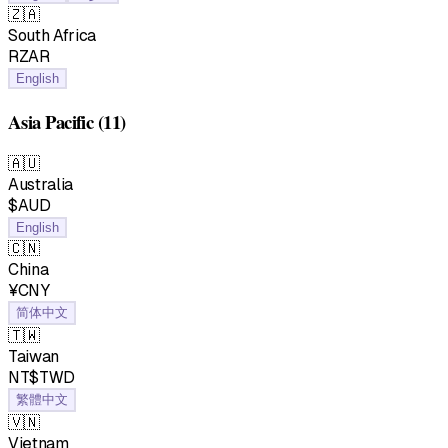
🇿🇦
South Africa
RZAR
English
Asia Pacific
(11)
🇦🇺
Australia
$AUD
English
🇨🇳
China
¥CNY
简体中文
🇹🇼
Taiwan
NT$TWD
繁體中文
🇻🇳
Vietnam