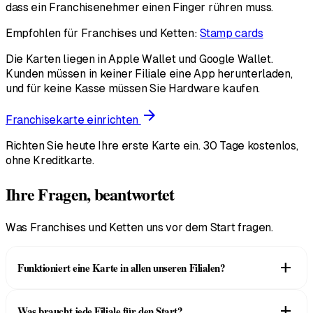
dass ein Franchisenehmer einen Finger rühren muss.
Empfohlen für Franchises und Ketten:
Stamp cards
Die Karten liegen in Apple Wallet und Google Wallet.
Kunden müssen in keiner Filiale eine App herunterladen,
und für keine Kasse müssen Sie Hardware kaufen.
arrow_forward
Franchisekarte einrichten
Richten Sie heute Ihre erste Karte ein. 30 Tage kostenlos,
ohne Kreditkarte.
Ihre Fragen, beantwortet
Was Franchises und Ketten uns vor dem Start fragen.
add
Funktioniert eine Karte in allen unseren Filialen?
Ja. Setups für mehrere Standorte und Franchises sind von
add
Was braucht jede Filiale für den Start?
Haus aus dabei. Der Kunde fügt eine Karte zu seinem Apple