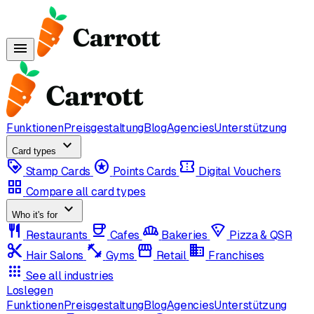
menu
Funktionen
Preisgestaltung
Blog
Agencies
Unterstützung
expand_more
Card types
loyalty
stars
confirmation_number
Stamp Cards
Points Cards
Digital Vouchers
grid_view
Compare all card types
expand_more
Who it's for
restaurant
coffee
bakery_dining
local_pizza
Restaurants
Cafes
Bakeries
Pizza & QSR
content_cut
fitness_center
storefront
domain
Hair Salons
Gyms
Retail
Franchises
apps
See all industries
Loslegen
Funktionen
Preisgestaltung
Blog
Agencies
Unterstützung