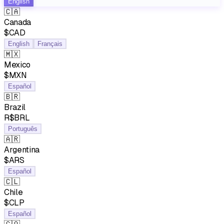
English
🇨🇦
Canada
$CAD
English
Français
🇲🇽
Mexico
$MXN
Español
🇧🇷
Brazil
R$BRL
Português
🇦🇷
Argentina
$ARS
Español
🇨🇱
Chile
$CLP
Español