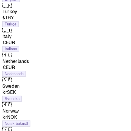
🇹🇷
Turkey
₺TRY
Türkçe
🇮🇹
Italy
€EUR
Italiano
🇳🇱
Netherlands
€EUR
Nederlands
🇸🇪
Sweden
krSEK
Svenska
🇳🇴
Norway
krNOK
Norsk bokmål
🇩🇰