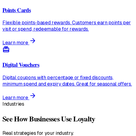
Points Cards
Flexible points-based rewards. Customers earn points per
visit or spend, redeemable for rewards.
arrow_forward
Learn more
redeem
Digital Vouchers
Digital coupons with percentage or fixed discounts,
minimum spend and expiry dates. Great for seasonal offers.
arrow_forward
Learn more
Industries
See How Businesses Use Loyalty
Real strategies for your industry.