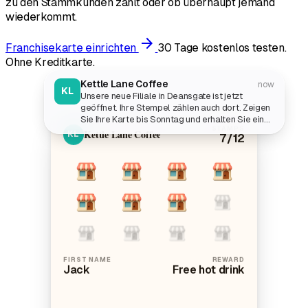
zu den Stammkunden zählt oder ob überhaupt jemand
wiederkommt.
arrow_forward
Franchisekarte einrichten
30 Tage kostenlos testen.
Ohne Kreditkarte.
Kettle Lane Coffee
now
KL
Unsere neue Filiale in Deansgate ist jetzt
geöffnet. Ihre Stempel zählen auch dort. Zeigen
Sie Ihre Karte bis Sonntag und erhalten Sie einen
STAMPS
doppelten Stempel auf jedes Heißgetränk.
Kettle Lane Coffee
KL
7
/12
FIRST NAME
REWARD
Jack
Free hot drink