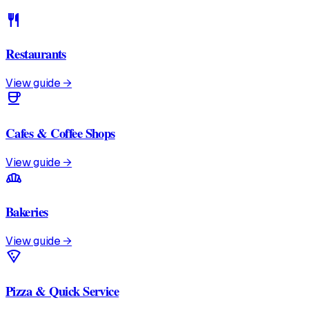
restaurant
Restaurants
View guide →
coffee
Cafes & Coffee Shops
View guide →
bakery_dining
Bakeries
View guide →
local_pizza
Pizza & Quick Service