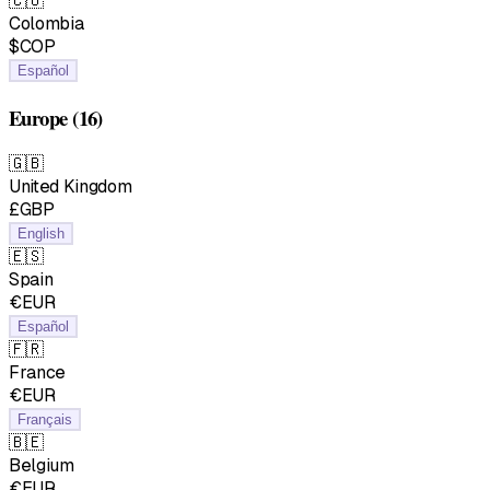
🇨🇴
Colombia
$COP
Español
Europe
(16)
🇬🇧
United Kingdom
£GBP
English
🇪🇸
Spain
€EUR
Español
🇫🇷
France
€EUR
Français
🇧🇪
Belgium
€EUR