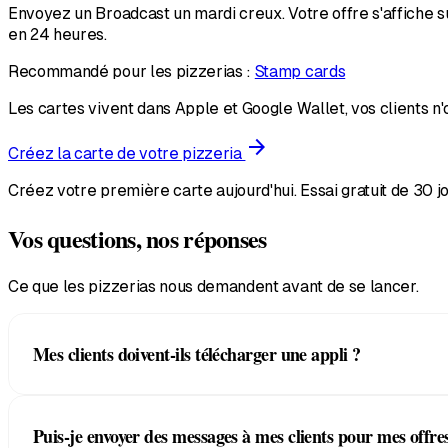
Envoyez un Broadcast un mardi creux. Votre offre s'affiche s
en 24 heures.
Recommandé pour les pizzerias :
Stamp cards
Les cartes vivent dans Apple et Google Wallet, vos clients n'
arrow_forward
Créez la carte de votre pizzeria
Créez votre première carte aujourd'hui. Essai gratuit de 30 jo
Vos questions, nos réponses
Ce que les pizzerias nous demandent avant de se lancer.
Mes clients doivent-ils télécharger une appli ?
Non. Ils scannent le QR sur le carton ou l'affiche en cai
Puis-je envoyer des messages à mes clients pour mes offre
avec l'appli Scanner sur n'importe quel smartphone ou ta