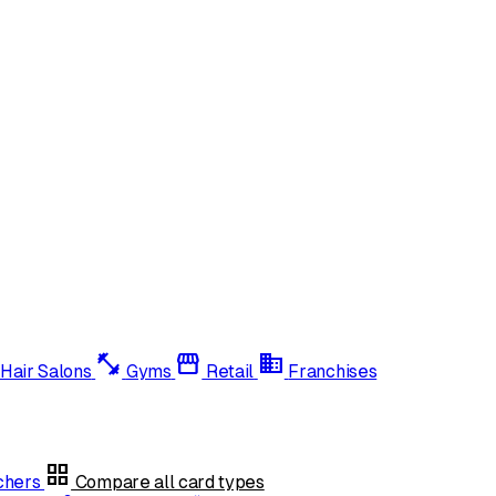
fitness_center
storefront
domain
Hair Salons
Gyms
Retail
Franchises
grid_view
uchers
Compare all card types