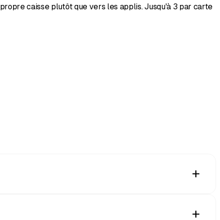
ropre caisse plutôt que vers les applis. Jusqu'à 3 par carte
add
même que la pizza soit emballée. Le personnel la rescanne
add