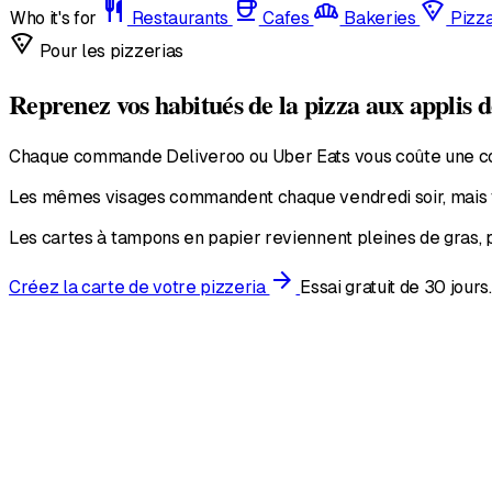
restaurant
coffee
bakery_dining
local_pizza
Who it's for
Restaurants
Cafes
Bakeries
Pizz
local_pizza
Pour les pizzerias
Reprenez vos habitués de la pizza aux applis d
Chaque commande Deliveroo ou Uber Eats vous coûte une commi
Les mêmes visages commandent chaque vendredi soir, mais v
Les cartes à tampons en papier reviennent pleines de gras, p
arrow_forward
Créez la carte de votre pizzeria
Essai gratuit de 30 jours