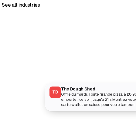
s
See all industries
The Dough Shed
TD
Offre du mardi. Toute grande pizza à £8.9
emporter, ce soir jusqu'à 21h. Montrez votr
carte wallet en caisse pour votre tampon.