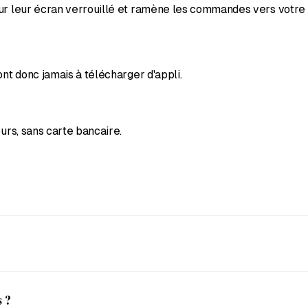
ur leur écran verrouillé et ramène les commandes vers votre p
ont donc jamais à télécharger d'appli.
urs, sans carte bancaire.
sse, et la carte est dans Apple Wallet ou Google Wallet avant 
s ?
blette.