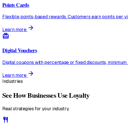
Points Cards
Flexible points-based rewards. Customers earn points per vi
arrow_forward
Learn more
redeem
Digital Vouchers
Digital coupons with percentage or fixed discounts, minimum 
arrow_forward
Learn more
Industries
See How Businesses Use Loyalty
Real strategies for your industry.
restaurant