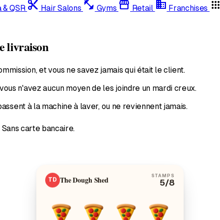
content_cut
fitness_center
storefront
domain
app
a & QSR
Hair Salons
Gyms
Retail
Franchises
e livraison
ssion, et vous ne savez jamais qui était le client.
ous n'avez aucun moyen de les joindre un mardi creux.
assent à la machine à laver, ou ne reviennent jamais.
. Sans carte bancaire.
STAMPS
The Dough Shed
TD
5
/8