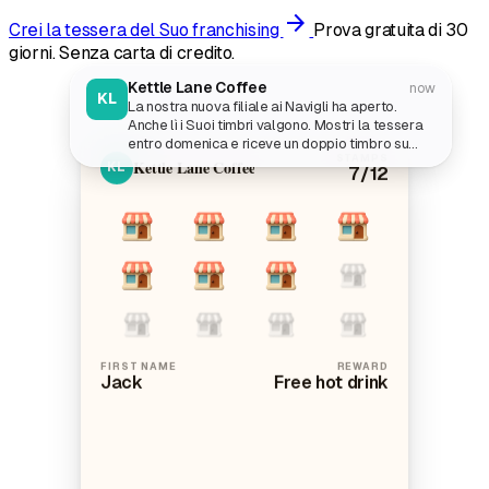
arrow_forward
Crei la tessera del Suo franchising
Prova gratuita di 30
giorni. Senza carta di credito.
Kettle Lane Coffee
now
KL
La nostra nuova filiale ai Navigli ha aperto.
Anche lì i Suoi timbri valgono. Mostri la tessera
entro domenica e riceve un doppio timbro su
STAMPS
qualsiasi bevanda calda.
Kettle Lane Coffee
KL
7
/12
FIRST NAME
REWARD
Jack
Free hot drink