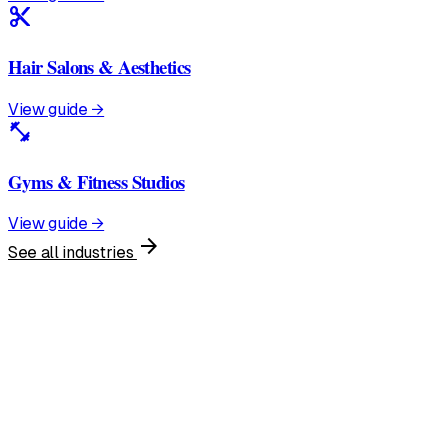
content_cut
Hair Salons & Aesthetics
View guide →
fitness_center
Gyms & Fitness Studios
View guide →
arrow_forward
See all industries
United States
English • $