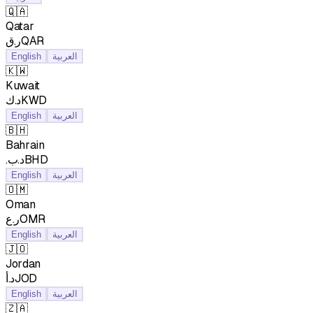
🇶🇦
Qatar
ر.قQAR
English
العربية
🇰🇼
Kuwait
د.كKWD
English
العربية
🇧🇭
Bahrain
.د.بBHD
English
العربية
🇴🇲
Oman
ر.عOMR
English
العربية
🇯🇴
Jordan
د.أJOD
English
العربية
🇿🇦