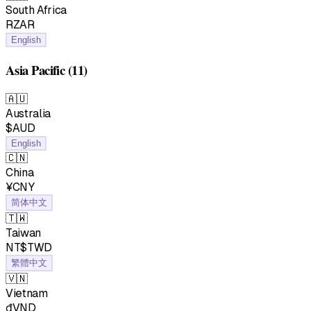
South Africa
RZAR
English
Asia Pacific
(11)
🇦🇺
Australia
$AUD
English
🇨🇳
China
¥CNY
简体中文
🇹🇼
Taiwan
NT$TWD
繁體中文
🇻🇳
Vietnam
₫VND