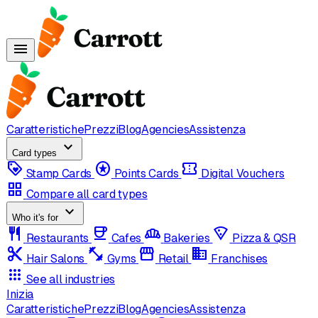
menu
Caratteristiche
Prezzi
Blog
Agencies
Assistenza
expand_more
Card types
loyalty
stars
confirmation_number
Stamp Cards
Points Cards
Digital Vouchers
grid_view
Compare all card types
expand_more
Who it's for
restaurant
coffee
bakery_dining
local_pizza
Restaurants
Cafes
Bakeries
Pizza & QSR
content_cut
fitness_center
storefront
domain
Hair Salons
Gyms
Retail
Franchises
apps
See all industries
Inizia
Caratteristiche
Prezzi
Blog
Agencies
Assistenza