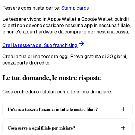
Tessera consigliata per te:
Stamp cards
Le tessere vivono in Apple Wallet e Google Wallet, quindi i
clienti non devono scaricare nessuna app in nessuna filiale,
e non c'è alcun hardware da comprare per nessuna cassa.
arrow_forward
Crei la tessera del Suo franchising
Crea la tua prima tessera oggi. Prova gratuita di 30 giorni,
senza carta di credito.
Le tue domande, le nostre risposte
Cosa ci chiedono i titolari come te prima di iniziare.
add
Un'unica tessera funziona in tutte le nostre filiali?
Sì. Le configurazioni multi sede e in franchising sono integrate.
add
Cosa serve a ogni filiale per iniziare?
Il cliente aggiunge un'unica tessera al suo Apple Wallet o
Google Wallet, e il personale di qualsiasi filiale la scansiona