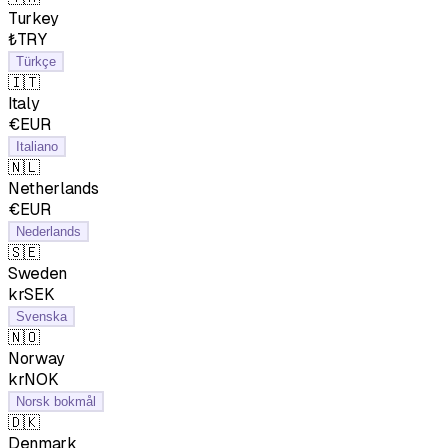
Turkey
₺TRY
Türkçe
🇮🇹
Italy
€EUR
Italiano
🇳🇱
Netherlands
€EUR
Nederlands
🇸🇪
Sweden
krSEK
Svenska
🇳🇴
Norway
krNOK
Norsk bokmål
🇩🇰
Denmark