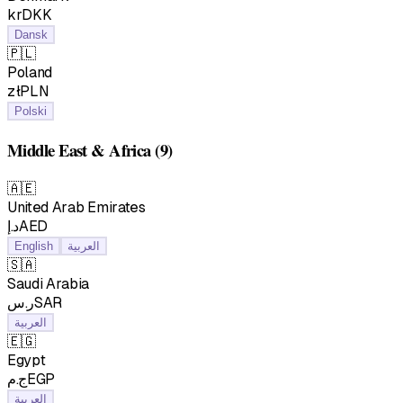
krDKK
Dansk
🇵🇱
Poland
złPLN
Polski
Middle East & Africa
(9)
🇦🇪
United Arab Emirates
د.إAED
English
العربية
🇸🇦
Saudi Arabia
ر.سSAR
العربية
🇪🇬
Egypt
ج.مEGP
العربية