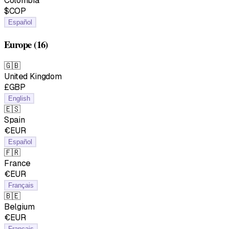
Colombia
$COP
Español
Europe
(16)
🇬🇧
United Kingdom
£GBP
English
🇪🇸
Spain
€EUR
Español
🇫🇷
France
€EUR
Français
🇧🇪
Belgium
€EUR
Français