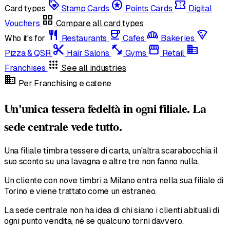
loyalty
stars
confirmation_number
Card types
Stamp Cards
Points Cards
Digital
grid_view
Vouchers
Compare all card types
restaurant
coffee
bakery_dining
local_pizza
Who it's for
Restaurants
Cafes
Bakeries
content_cut
fitness_center
storefront
domain
Pizza & QSR
Hair Salons
Gyms
Retail
apps
Franchises
See all industries
domain
Per Franchising e catene
Un'unica tessera fedeltà in ogni filiale. La
sede centrale vede tutto.
Una filiale timbra tessere di carta, un'altra scarabocchia il
suo sconto su una lavagna e altre tre non fanno nulla.
Un cliente con nove timbri a Milano entra nella sua filiale di
Torino e viene trattato come un estraneo.
La sede centrale non ha idea di chi siano i clienti abituali di
ogni punto vendita, né se qualcuno torni davvero.