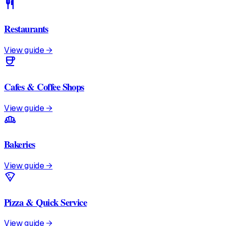
restaurant
Restaurants
View guide →
coffee
Cafes & Coffee Shops
View guide →
bakery_dining
Bakeries
View guide →
local_pizza
Pizza & Quick Service
View guide →