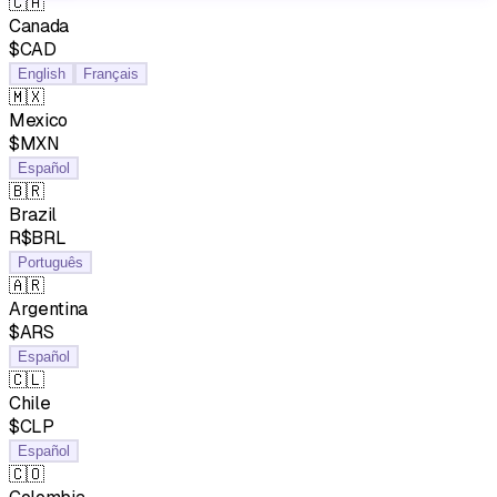
🇨🇦
Canada
$CAD
English
Français
🇲🇽
Mexico
$MXN
Español
🇧🇷
Brazil
R$BRL
Português
🇦🇷
Argentina
$ARS
Español
🇨🇱
Chile
$CLP
Español
🇨🇴