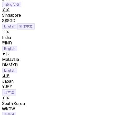
Tiếng Việt
🇸🇬
Singapore
S$SGD
English
简体中文
🇮🇳
India
₹INR
English
🇲🇾
Malaysia
RMMYR
English
🇯🇵
Japan
¥JPY
日本語
🇰🇷
South Korea
₩KRW
한국어