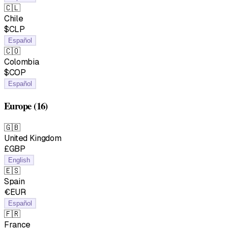
🇨🇱
Chile
$CLP
Español
🇨🇴
Colombia
$COP
Español
Europe
(16)
🇬🇧
United Kingdom
£GBP
English
🇪🇸
Spain
€EUR
Español
🇫🇷
France