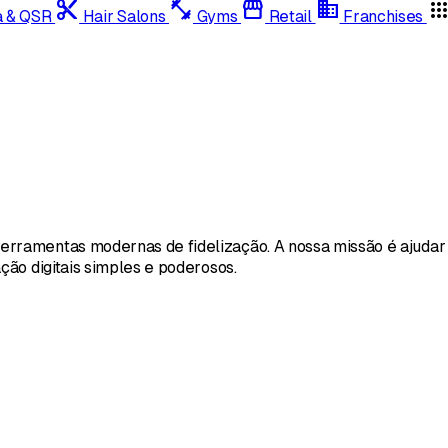
content_cut
fitness_center
storefront
domain
app
a & QSR
Hair Salons
Gyms
Retail
Franchises
rramentas modernas de fidelização. A nossa missão é ajudar
ção digitais simples e poderosos.