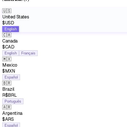
🇺🇸
United States
$USD
English
🇨🇦
Canada
$CAD
English
Français
🇲🇽
Mexico
$MXN
Español
🇧🇷
Brazil
R$BRL
Português
🇦🇷
Argentina
$ARS
Español