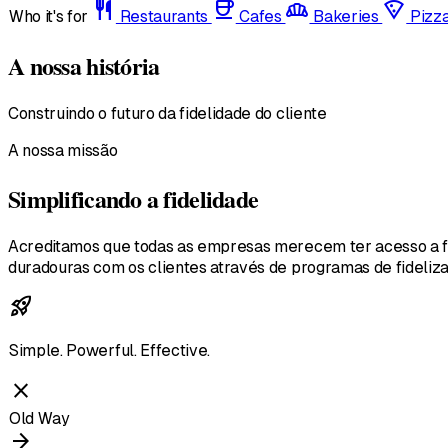
restaurant
coffee
bakery_dining
local_pizza
Who it's for
Restaurants
Cafes
Bakeries
Pizz
A nossa história
Construindo o futuro da fidelidade do cliente
A nossa missão
Simplificando a fidelidade
Acreditamos que todas as empresas merecem ter acesso a fe
duradouras com os clientes através de programas de fideliza
rocket_launch
Simple. Powerful. Effective.
close
Old Way
arrow_forward