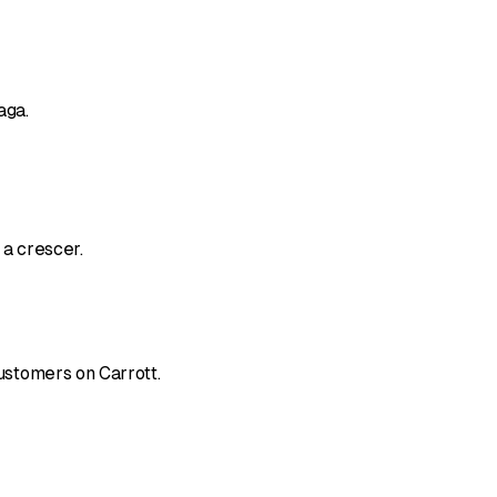
aga.
 a crescer.
ustomers on Carrott.