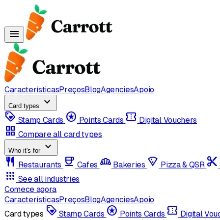
menu
Características
Preços
Blog
Agencies
Apoio
expand_more
Card types
loyalty
stars
confirmation_number
Stamp Cards
Points Cards
Digital Vouchers
grid_view
Compare all card types
expand_more
Who it's for
restaurant
coffee
bakery_dining
local_pizza
content_cut
Restaurants
Cafes
Bakeries
Pizza & QSR
apps
See all industries
Comece agora
Características
Preços
Blog
Agencies
Apoio
loyalty
stars
confirmation_number
Card types
Stamp Cards
Points Cards
Digital Vo