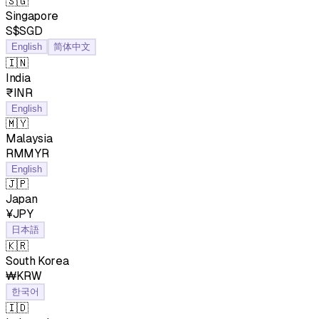
🇸🇬
Singapore
S$SGD
English
简体中文
🇮🇳
India
₹INR
English
🇲🇾
Malaysia
RMMYR
English
🇯🇵
Japan
¥JPY
日本語
🇰🇷
South Korea
₩KRW
한국어
🇮🇩