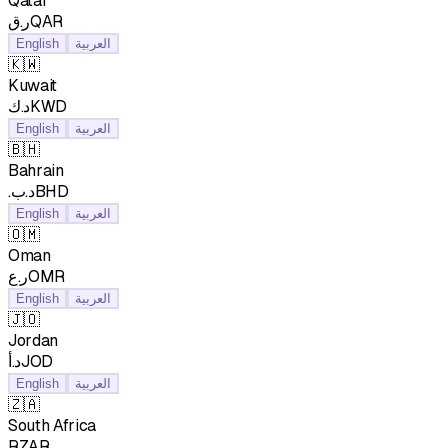
Qatar
ر.قQAR
English
العربية
🇰🇼
Kuwait
د.كKWD
English
العربية
🇧🇭
Bahrain
.د.بBHD
English
العربية
🇴🇲
Oman
ر.عOMR
English
العربية
🇯🇴
Jordan
د.أJOD
English
العربية
🇿🇦
South Africa
RZAR