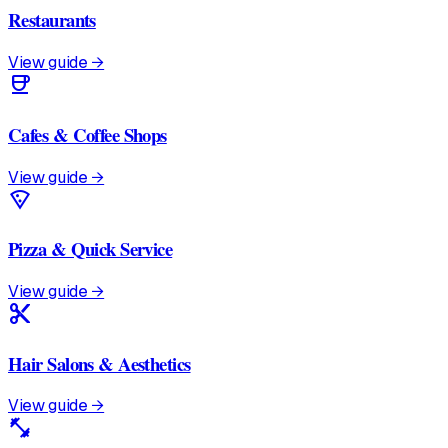
Restaurants
View guide →
coffee
Cafes & Coffee Shops
View guide →
local_pizza
Pizza & Quick Service
View guide →
content_cut
Hair Salons & Aesthetics
View guide →
fitness_center