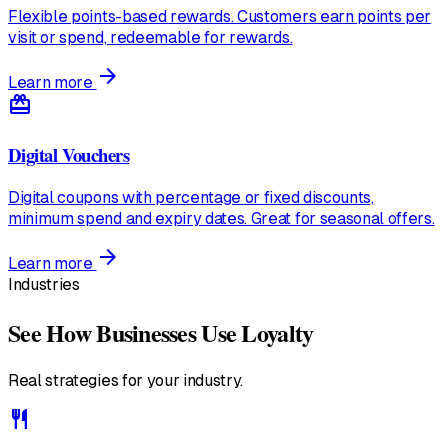
Flexible points-based rewards. Customers earn points per
visit or spend, redeemable for rewards.
arrow_forward
Learn more
redeem
Digital Vouchers
Digital coupons with percentage or fixed discounts,
minimum spend and expiry dates. Great for seasonal offers.
arrow_forward
Learn more
Industries
See How Businesses Use Loyalty
Real strategies for your industry.
restaurant