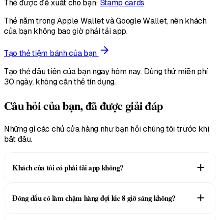
Thẻ được đề xuất cho bạn:
Stamp cards
Thẻ nằm trong Apple Wallet và Google Wallet, nên khách
của bạn không bao giờ phải tải app.
arrow_forward
Tạo thẻ tiệm bánh của bạn
Tạo thẻ đầu tiên của bạn ngay hôm nay. Dùng thử miễn phí
30 ngày, không cần thẻ tín dụng.
Câu hỏi của bạn, đã được giải đáp
Những gì các chủ cửa hàng như bạn hỏi chúng tôi trước khi
bắt đầu.
add
Khách của tôi có phải tải app không?
Không. Khách chỉ quét mã QR một lần là thẻ vào thẳng Apple
add
Đóng dấu có làm chậm hàng đợi lúc 8 giờ sáng không?
Wallet hoặc Google Wallet. Không cần cài đặt gì, cũng không
phải gõ gì trong lúc trả tiền mua bánh.
Nhân viên quét thẻ trong ví của khách bằng ứng dụng Scanner