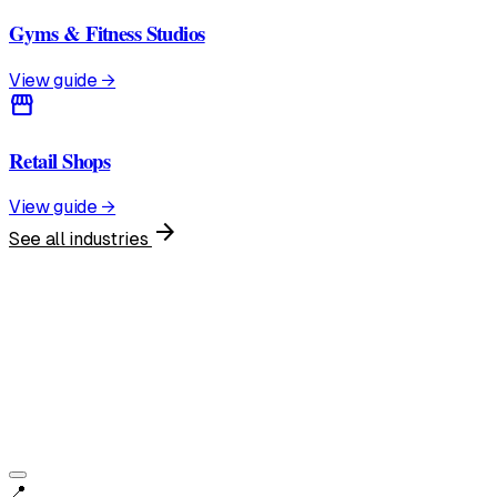
Gyms & Fitness Studios
View guide →
storefront
Retail Shops
View guide →
arrow_forward
See all industries
United States
English • $
📍