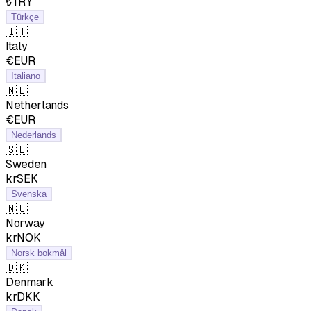
₺TRY
Türkçe
🇮🇹
Italy
€EUR
Italiano
🇳🇱
Netherlands
€EUR
Nederlands
🇸🇪
Sweden
krSEK
Svenska
🇳🇴
Norway
krNOK
Norsk bokmål
🇩🇰
Denmark
krDKK