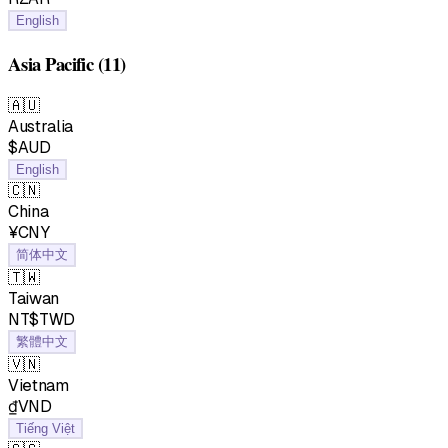
English
Asia Pacific
(11)
🇦🇺
Australia
$AUD
English
🇨🇳
China
¥CNY
简体中文
🇹🇼
Taiwan
NT$TWD
繁體中文
🇻🇳
Vietnam
₫VND
Tiếng Việt