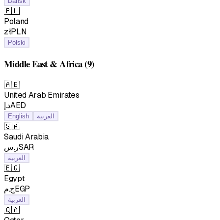
Dansk
🇵🇱
Poland
złPLN
Polski
Middle East & Africa
(9)
🇦🇪
United Arab Emirates
د.إAED
English
العربية
🇸🇦
Saudi Arabia
ر.سSAR
العربية
🇪🇬
Egypt
ج.مEGP
العربية
🇶🇦