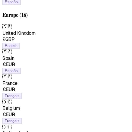
Español
Europe
(16)
🇬🇧
United Kingdom
£GBP
English
🇪🇸
Spain
€EUR
Español
🇫🇷
France
€EUR
Français
🇧🇪
Belgium
€EUR
Français
🇨🇭