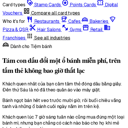
loyalty
stars
confirmation_number
Card types
Stamp Cards
Points Cards
Digital
grid_view
Vouchers
Compare all card types
restaurant
coffee
bakery_dining
local_pizza
Who it's for
Restaurants
Cafes
Bakeries
content_cut
fitness_center
storefront
domain
Pizza & QSR
Hair Salons
Gyms
Retail
apps
Franchises
See all industries
bakery_dining
Dành cho Tiệm bánh
Tám con dấu đổi một ổ bánh miễn phí, trên
tấm thẻ không bao giờ thất lạc
Khách quen nhất của bạn cầm tấm thẻ đóng dấu bằng giấy.
Đến thứ Sáu là nó đã theo quần áo vào máy giặt.
Bánh ngọt bán hết veo trước mười giờ, rồi buổi chiều vắng
tanh và những ổ bánh cuối ngày nằm im trên kệ.
Khách quen lúc 7 giờ sáng tuần nào cũng mua đúng một loại
bánh mì, nhưng bạn chẳng có cách nào báo cho họ khi mẻ