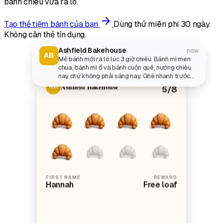
bánh chiều vừa ra lò.
arrow_forward
Tạo thẻ tiệm bánh của bạn
Dùng thử miễn phí 30 ngày.
Không cần thẻ tín dụng.
Ashfield Bakehouse
now
AB
Mẻ bánh mới ra lò lúc 3 giờ chiều. Bánh mì men
chua, bánh mì ổ và bánh cuộn quế, nướng chiều
nay chứ không phải sáng nay. Ghé nhanh trước
STAMPS
khi tiệm đóng cửa lúc 5 giờ nhé.
Ashfield Bakehouse
AB
5
/8
FIRST NAME
REWARD
Hannah
Free loaf