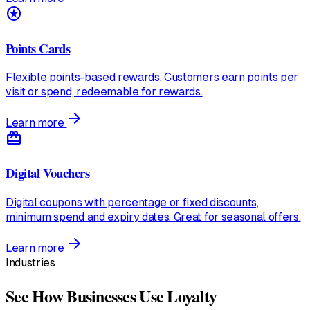
stars
Points Cards
Flexible points-based rewards. Customers earn points per
visit or spend, redeemable for rewards.
arrow_forward
Learn more
redeem
Digital Vouchers
Digital coupons with percentage or fixed discounts,
minimum spend and expiry dates. Great for seasonal offers.
arrow_forward
Learn more
Industries
See How Businesses Use Loyalty