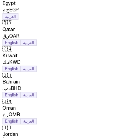
Egypt
ج.مEGP
العربية
🇶🇦
Qatar
ر.قQAR
English
العربية
🇰🇼
Kuwait
د.كKWD
English
العربية
🇧🇭
Bahrain
.د.بBHD
English
العربية
🇴🇲
Oman
ر.عOMR
English
العربية
🇯🇴
Jordan