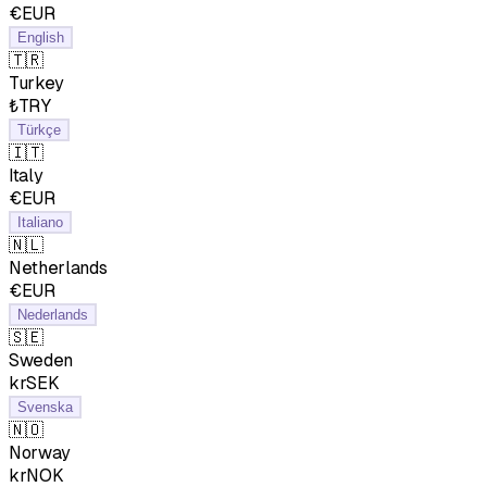
€EUR
English
🇹🇷
Turkey
₺TRY
Türkçe
🇮🇹
Italy
€EUR
Italiano
🇳🇱
Netherlands
€EUR
Nederlands
🇸🇪
Sweden
krSEK
Svenska
🇳🇴
Norway
krNOK