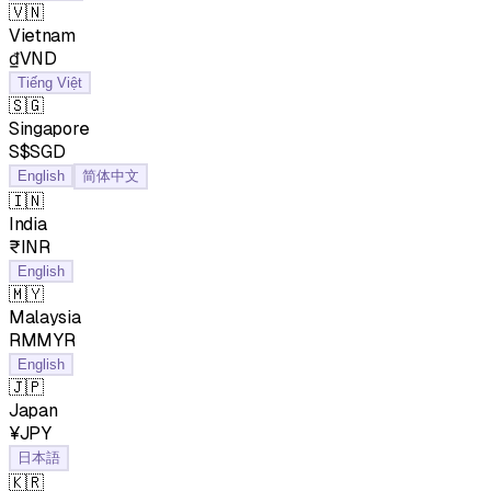
🇻🇳
Vietnam
₫VND
Tiếng Việt
🇸🇬
Singapore
S$SGD
English
简体中文
🇮🇳
India
₹INR
English
🇲🇾
Malaysia
RMMYR
English
🇯🇵
Japan
¥JPY
日本語
🇰🇷