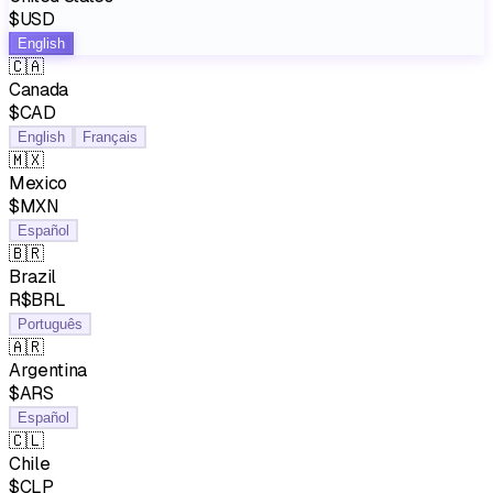
$USD
English
🇨🇦
Canada
$CAD
English
Français
🇲🇽
Mexico
$MXN
Español
🇧🇷
Brazil
R$BRL
Português
🇦🇷
Argentina
$ARS
Español
🇨🇱
Chile
$CLP