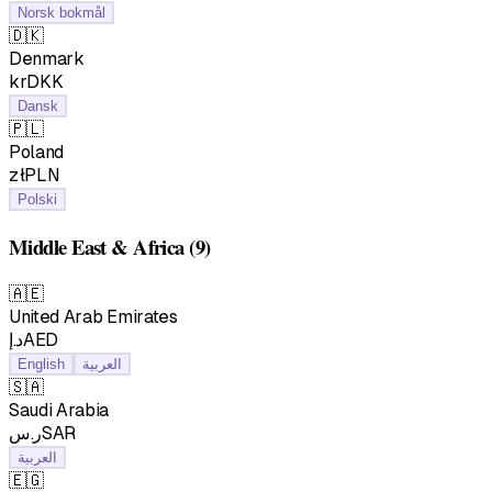
Norsk bokmål
🇩🇰
Denmark
krDKK
Dansk
🇵🇱
Poland
złPLN
Polski
Middle East & Africa
(9)
🇦🇪
United Arab Emirates
د.إAED
English
العربية
🇸🇦
Saudi Arabia
ر.سSAR
العربية
🇪🇬