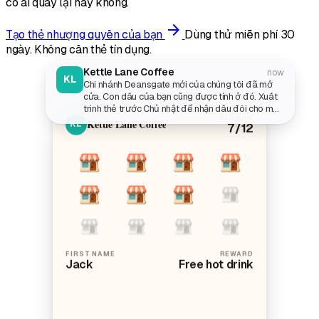
có ai quay lại hay không.
arrow_forward
Tạo thẻ nhượng quyền của bạn
Dùng thử miễn phí 30
ngày. Không cần thẻ tín dụng.
Kettle Lane Coffee
now
KL
Chi nhánh Deansgate mới của chúng tôi đã mở
cửa. Con dấu của bạn cũng được tính ở đó. Xuất
trình thẻ trước Chủ nhật để nhận dấu đôi cho mọi
STAMPS
món đồ uống nóng.
Kettle Lane Coffee
KL
7
/12
FIRST NAME
REWARD
Jack
Free hot drink