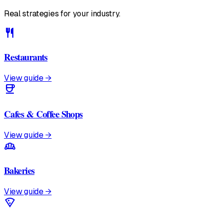
Real strategies for your industry.
restaurant
Restaurants
View guide →
coffee
Cafes & Coffee Shops
View guide →
bakery_dining
Bakeries
View guide →
local_pizza