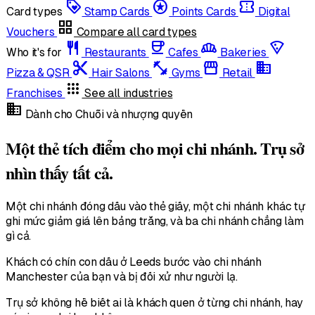
loyalty
stars
confirmation_number
Card types
Stamp Cards
Points Cards
Digital
grid_view
Vouchers
Compare all card types
restaurant
coffee
bakery_dining
local_pizza
Who it's for
Restaurants
Cafes
Bakeries
content_cut
fitness_center
storefront
domain
Pizza & QSR
Hair Salons
Gyms
Retail
apps
Franchises
See all industries
domain
Dành cho Chuỗi và nhượng quyền
Một thẻ tích điểm cho mọi chi nhánh. Trụ sở
nhìn thấy tất cả.
Một chi nhánh đóng dấu vào thẻ giấy, một chi nhánh khác tự
ghi mức giảm giá lên bảng trắng, và ba chi nhánh chẳng làm
gì cả.
Khách có chín con dấu ở Leeds bước vào chi nhánh
Manchester của bạn và bị đối xử như người lạ.
Trụ sở không hề biết ai là khách quen ở từng chi nhánh, hay