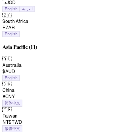
د.أJOD
English
العربية
🇿🇦
South Africa
RZAR
English
Asia Pacific
(11)
🇦🇺
Australia
$AUD
English
🇨🇳
China
¥CNY
简体中文
🇹🇼
Taiwan
NT$TWD
繁體中文