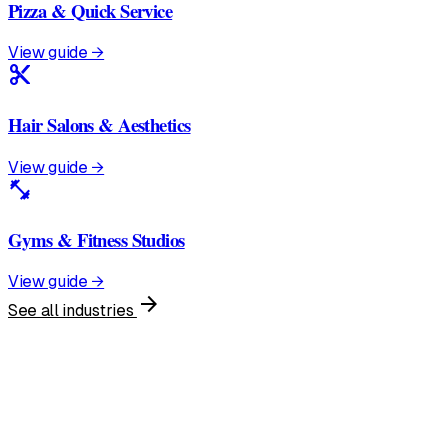
Pizza & Quick Service
View guide →
content_cut
Hair Salons & Aesthetics
View guide →
fitness_center
Gyms & Fitness Studios
View guide →
arrow_forward
See all industries
United States
English • $