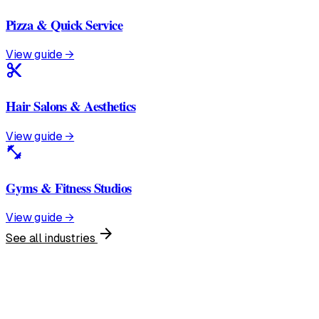
Pizza & Quick Service
View guide →
content_cut
Hair Salons & Aesthetics
View guide →
fitness_center
Gyms & Fitness Studios
View guide →
arrow_forward
See all industries
United States
English • $