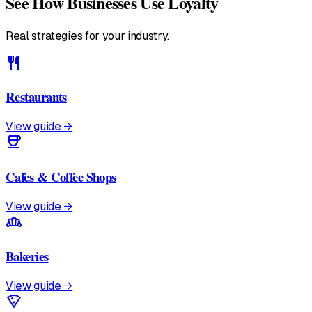
See How Businesses Use Loyalty
Real strategies for your industry.
restaurant
Restaurants
View guide →
coffee
Cafes & Coffee Shops
View guide →
bakery_dining
Bakeries
View guide →
local_pizza