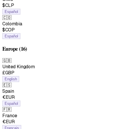
$CLP
Español
🇨🇴
Colombia
$COP
Español
Europe
(16)
🇬🇧
United Kingdom
£GBP
English
🇪🇸
Spain
€EUR
Español
🇫🇷
France
€EUR
Français