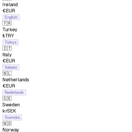
Ireland
€EUR
English
🇹🇷
Turkey
₺TRY
Türkçe
🇮🇹
Italy
€EUR
Italiano
🇳🇱
Netherlands
€EUR
Nederlands
🇸🇪
Sweden
krSEK
Svenska
🇳🇴
Norway