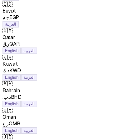
🇪🇬
Egypt
ج.مEGP
العربية
🇶🇦
Qatar
ر.قQAR
English
العربية
🇰🇼
Kuwait
د.كKWD
English
العربية
🇧🇭
Bahrain
.د.بBHD
English
العربية
🇴🇲
Oman
ر.عOMR
English
العربية
🇯🇴