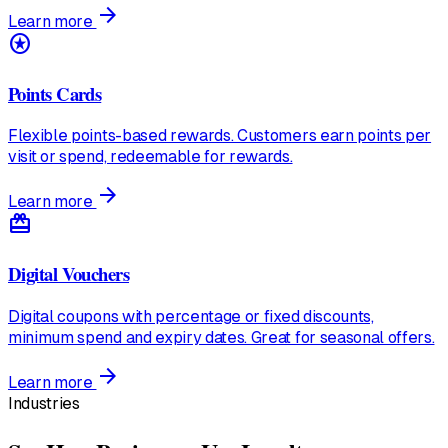
arrow_forward
Learn more
stars
Points Cards
Flexible points-based rewards. Customers earn points per
visit or spend, redeemable for rewards.
arrow_forward
Learn more
redeem
Digital Vouchers
Digital coupons with percentage or fixed discounts,
minimum spend and expiry dates. Great for seasonal offers.
arrow_forward
Learn more
Industries