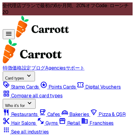
全代理店プランで最初の6か月間、20%オフ
·
Code:
ローンチ
20
menu
特徴
価格設定
ブログ
Agencies
サポート
expand_more
Card types
loyalty
stars
confirmation_number
Stamp Cards
Points Cards
Digital Vouchers
grid_view
Compare all card types
expand_more
Who it's for
restaurant
coffee
bakery_dining
local_pizza
Restaurants
Cafes
Bakeries
Pizza & QSR
content_cut
fitness_center
storefront
domain
Hair Salons
Gyms
Retail
Franchises
apps
See all industries