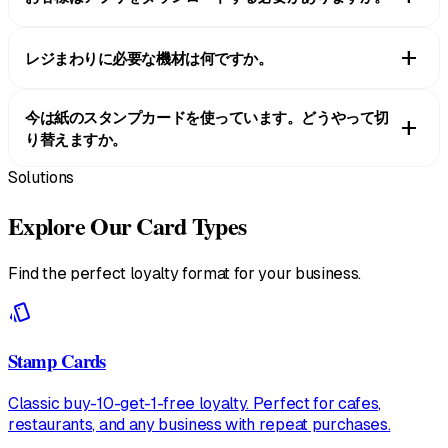
いいえ。QRコードをスキャンするだけで、カードはそのまま
add
レジまわりに必要な機材は何ですか。
Apple WalletまたはGoogle Walletに入ります。銀行カードと並ん
で収まるので、レジでお会計をするたびに、いつでもそこにあり
スマホやタブレットに入れたScannerアプリだけで十分です。ス
ます。
今は紙のスタンプカードを使っています。どうやって切
タッフがお客様のQRコードをスキャンすると、商品を包んで袋
add
り替えますか。
に入れている間にポイントが付きます。カードリーダーや特別な
機器を購入する必要はありません。
Solutions
レジの横にQRポスターを置き、お客様にお会計のときに登録し
てもらうだけです。ウォレットのカードが紙のカードに取って代
Explore Our Card Types
わり、洗濯機で回してしまう心配もありません。30日間の無料ト
ライアルがあり、クレジットカードの登録は不要なので、切り替
えの間は両方を併用しながら進められます。
Find the perfect loyalty format for your business.
style
Stamp Cards
Classic buy-10-get-1-free loyalty. Perfect for cafes,
restaurants, and any business with repeat purchases.