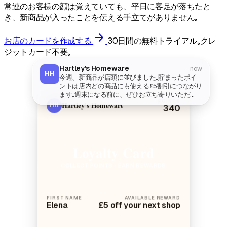
常連のお客様の顔は覚えていても、平日に客足が落ちたと
き、新商品が入ったことを伝える手立てがありません。
arrow_forward
お店のカードを作成する
30日間の無料トライアル。クレ
ジットカード不要。
Hartley's Homeware
now
HH
今週、新商品が店頭に並びました。貯まったポイ
ントは店内どの商品にも使える£5割引につながり
ます。週末になる前に、ぜひお立ち寄りいただ
POINTS
き、ゆっくりご覧ください。
Hartley's Homeware
HH
340
Loyalty Card
COLLECT POINTS · EARN REWARDS
FIRST NAME
AVAILABLE REWARD
Elena
£5 off your next shop