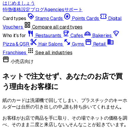
はじめましょう
特徴
価格設定
ブログ
Agencies
サポート
loyalty
stars
confirmation_number
Card types
Stamp Cards
Points Cards
Digital
grid_view
Vouchers
Compare all card types
restaurant
coffee
bakery_dining
local_pizza
Who it's for
Restaurants
Cafes
Bakeries
content_cut
fitness_center
storefront
domain
Pizza & QSR
Hair Salons
Gyms
Retail
apps
Franchises
See all industries
storefront
小売店向け
ネットで注文せず、あなたのお店で買
う理由をお客様に
紙のカードは洗濯機で回してしまい、プラスチックのキーホ
ルダーは台所の引き出しの中。誰も持ち歩いてくれません。
お客様がお店で商品を手に取り、その場でネットの価格を調
べ、そのまま二度と来店しない。そんなことが起きています。