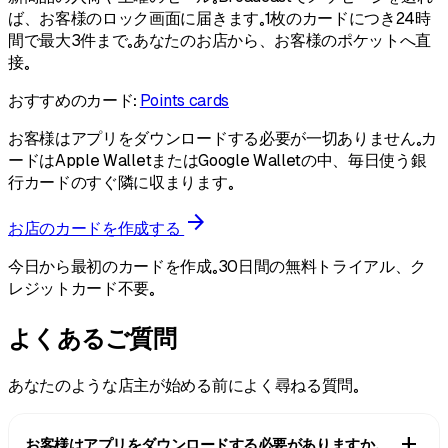
ば、お客様のロック画面に届きます。1枚のカードにつき24時
間で最大3件まで。あなたのお店から、お客様のポケットへ直
接。
おすすめのカード：
Points cards
お客様はアプリをダウンロードする必要が一切ありません。カ
ードはApple WalletまたはGoogle Walletの中、毎日使う銀
行カードのすぐ隣に収まります。
arrow_forward
お店のカードを作成する
今日から最初のカードを作成。30日間の無料トライアル、ク
レジットカード不要。
よくあるご質問
あなたのような店主が始める前によく尋ねる質問。
add
お客様はアプリをダウンロードする必要がありますか。