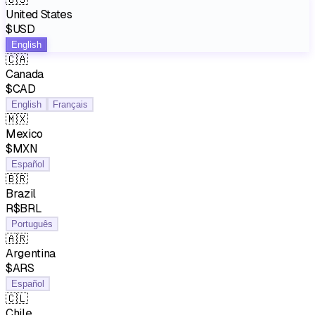
United States
$USD
English
🇨🇦
Canada
$CAD
English
Français
🇲🇽
Mexico
$MXN
Español
🇧🇷
Brazil
R$BRL
Português
🇦🇷
Argentina
$ARS
Español
🇨🇱
Chile