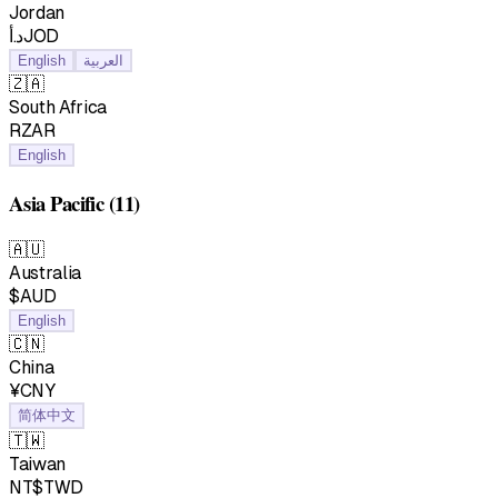
Jordan
د.أJOD
English
العربية
🇿🇦
South Africa
RZAR
English
Asia Pacific
(11)
🇦🇺
Australia
$AUD
English
🇨🇳
China
¥CNY
简体中文
🇹🇼
Taiwan
NT$TWD