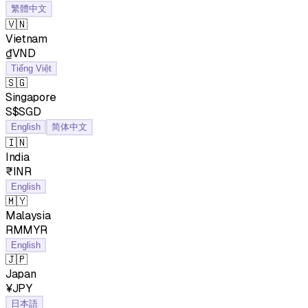
繁體中文
🇻🇳
Vietnam
₫VND
Tiếng Việt
🇸🇬
Singapore
S$SGD
English
简体中文
🇮🇳
India
₹INR
English
🇲🇾
Malaysia
RMMYR
English
🇯🇵
Japan
¥JPY
日本語