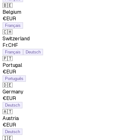
🇧🇪
Belgium
€EUR
Français
🇨🇭
Switzerland
Fr.CHF
Français
Deutsch
🇵🇹
Portugal
€EUR
Português
🇩🇪
Germany
€EUR
Deutsch
🇦🇹
Austria
€EUR
Deutsch
🇮🇪