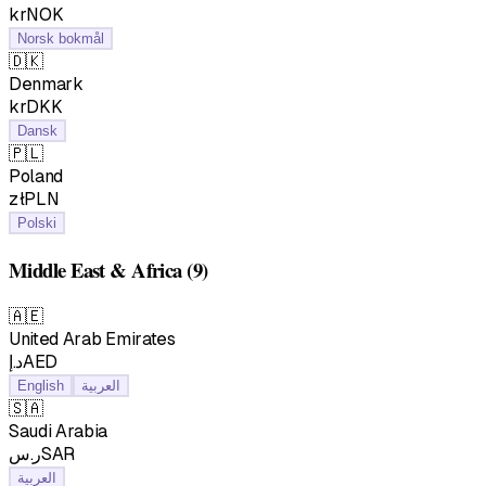
krNOK
Norsk bokmål
🇩🇰
Denmark
krDKK
Dansk
🇵🇱
Poland
złPLN
Polski
Middle East & Africa
(9)
🇦🇪
United Arab Emirates
د.إAED
English
العربية
🇸🇦
Saudi Arabia
ر.سSAR
العربية